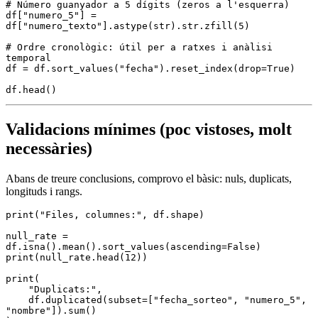
# Número guanyador a 5 dígits (zeros a l'esquerra)
df
[
"numero_5"
]
 =
df
[
"numero_texto"
].
astype
(
str
).
str
.
zfill
(
5
)
# Ordre cronològic: útil per a ratxes i anàlisi 
temporal
df 
=
 df
.
sort_values
(
"fecha"
).
reset_index
(drop
=
True
)
df
.
head
()
Validacions mínimes (poc vistoses, molt
necessàries)
Abans de treure conclusions, comprovo el bàsic: nuls, duplicats,
longituds i rangs.
print
(
"Files, columnes:"
, df.shape)
null_rate 
=
df
.
isna
().
mean
().
sort_values
(ascending
=
False
)
print
(null_rate.
head
(
12
))
print
(
    "Duplicats:"
,
    df.
duplicated
(subset
=
[
"fecha_sorteo"
, 
"numero_5"
, 
"nombre"
]).
sum
()