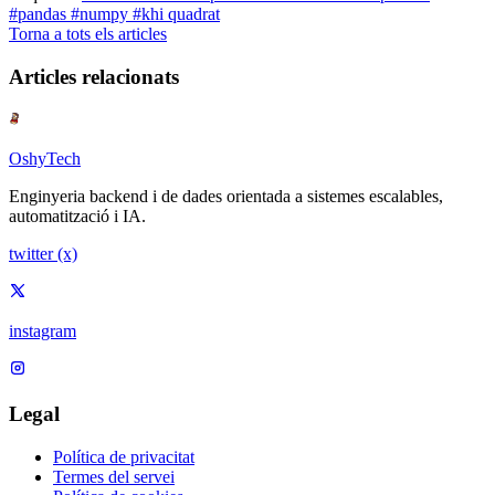
#pandas
#numpy
#khi quadrat
Torna a tots els articles
Articles relacionats
OshyTech
Enginyeria backend i de dades orientada a sistemes escalables,
automatització i IA.
twitter (x)
instagram
Legal
Política de privacitat
Termes del servei