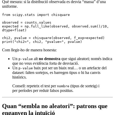
Què mesura: si la distribució observada es desvia “massa” d’una
uniforme.
from
 scipy
.
stats 
import
 chisquare
observed 
=
 counts
.
values
expected 
=
 np
.
full_like
(observed, observed.
sum
()
/
10
, 
dtype
=
float
)
chi2
,
 pvalue 
=
 chisquare
(observed, f_exp
=
expected)
print
(
"chi2="
, chi2, 
"pvalue="
, pvalue)
Com llegir-ho de manera honesta:
Un
alt
no demostra
que sigui aleatori; només indica
p-value
que no veus evidència forta de desviació.
Un
baix pot ser un biaix real… o un artefacte del
p-value
dataset: falten sortejos, es barregen tipus o hi ha canvis
històrics.
Consell: repeteix el test per
(tipus de sorteig) i
nombre
per períodes per reduir falsos positius.
Quan “sembla no aleatori”: patrons que
enganyen la intuïció