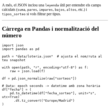
A més, el JSON inclou una
útil per entendre els camps
leyenda
calculats (
,
,
,
,
, etc.) i
suma
pares
impares
bajos
altos
si vols filtrar per tipus.
tipos_sorteo
Càrrega en Pandas i normalització del
número
import
 json
import
 pandas 
as
 pd
path 
=
 "data/loteria.json"
  # ajusta el nom/ruta al 
teu snapshot
with
 open
(path, 
"r"
, encoding
=
"utf-8"
)
 as
 f
:
    raw 
=
 json
.
load
(f)
df 
=
 pd
.
json_normalize
(raw[
"sorteos"
])
# Data: epoch seconds -> datetime amb zona horària
df
[
"fecha"
]
 =
 (
    pd
.
to_datetime
(df[
"fecha_sorteo"
], unit
=
"s"
, 
utc
=
True
)
      .
dt
.
tz_convert
(
"Europe/Madrid"
)
)