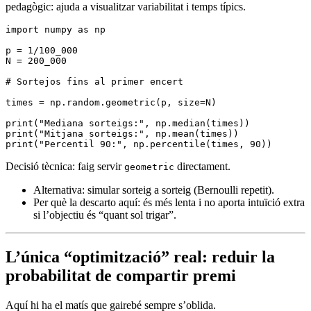
pedagògic: ajuda a visualitzar variabilitat i temps típics.
import
 numpy 
as
 np
p 
=
 1
/
100_000
N 
=
 200_000
# Sortejos fins al primer encert
times 
=
 np
.
random
.
geometric
(p, size
=
N)
print
(
"Mediana sorteigs:"
, np.
median
(times))
print
(
"Mitjana sorteigs:"
, np.
mean
(times))
print
(
"Percentil 90:"
, np.
percentile
(times, 
90
))
Decisió tècnica: faig servir
directament.
geometric
Alternativa: simular sorteig a sorteig (Bernoulli repetit).
Per què la descarto aquí: és més lenta i no aporta intuïció extra
si l’objectiu és “quant sol trigar”.
L’única “optimització” real: reduir la
probabilitat de compartir premi
Aquí hi ha el matís que gairebé sempre s’oblida.