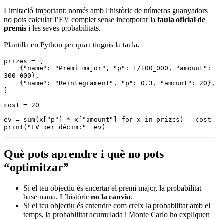
Limitació important: només amb l’històric de números guanyadors
no pots calcular l’EV complet sense incorporar la
taula oficial de
premis
i les seves probabilitats.
Plantilla en Python per quan tinguis la taula:
prizes 
=
 [
    {
"name"
:
 "Premi major"
,
 "p"
:
 1
/
100_000
,
 "amount"
:
300_000
},
    {
"name"
:
 "Reintegrament"
,
 "p"
:
 0.3
,
 "amount"
:
 20
},
]
cost 
=
 20
ev 
=
 sum
(x[
"p"
] 
*
 x[
"amount"
] 
for
 x 
in
 prizes)
 -
 cost
print
(
"EV per dècim:"
, ev)
Què pots aprendre i què no pots
“optimitzar”
Si el teu objectiu és encertar el premi major, la probabilitat
base mana. L’històric
no la canvia
.
Si el teu objectiu és entendre com creix la probabilitat amb el
temps, la probabilitat acumulada i Monte Carlo ho expliquen