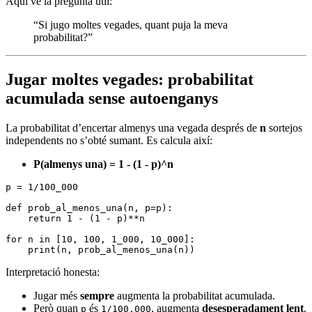
Aquí ve la pregunta útil:
“Si jugo moltes vegades, quant puja la meva
probabilitat?”
Jugar moltes vegades: probabilitat
acumulada sense autoenganys
La probabilitat d’encertar almenys una vegada després de
n
sortejos
independents no s’obté sumant. Es calcula així:
P(almenys una) = 1 - (1 - p)^n
p 
=
 1
/
100_000
def
 prob_al_menos_una
(
n
,
 p
=
p):
    return
 1
 -
 (
1
 -
 p)
**
n
for
 n 
in
 [
10
,
 100
,
 1_000
,
 10_000
]
:
    print
(n, 
prob_al_menos_una
(n))
Interpretació honesta:
Jugar més
sempre
augmenta la probabilitat acumulada.
Però quan
és
, augmenta
desesperadament lent
.
p
1/100.000