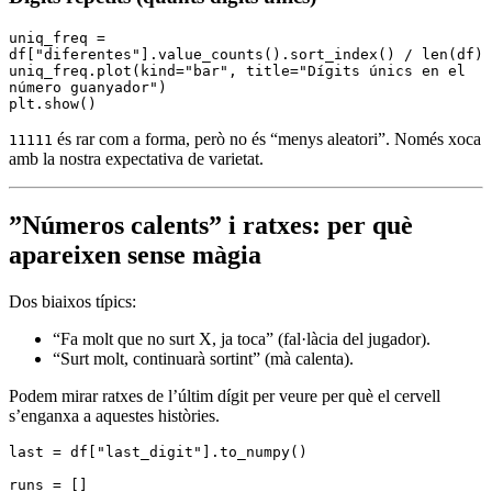
uniq_freq 
=
df
[
"diferentes"
].
value_counts
().
sort_index
()
 /
 len
(df)
uniq_freq
.
plot
(kind
=
"bar"
, title
=
"Dígits únics en el 
número guanyador"
)
plt
.
show
()
és rar com a forma, però no és “menys aleatori”. Només xoca
11111
amb la nostra expectativa de varietat.
”Números calents” i ratxes: per què
apareixen sense màgia
Dos biaixos típics:
“Fa molt que no surt X, ja toca” (fal·làcia del jugador).
“Surt molt, continuarà sortint” (mà calenta).
Podem mirar ratxes de l’últim dígit per veure per què el cervell
s’enganxa a aquestes històries.
last 
=
 df
[
"last_digit"
].
to_numpy
()
runs 
=
 []