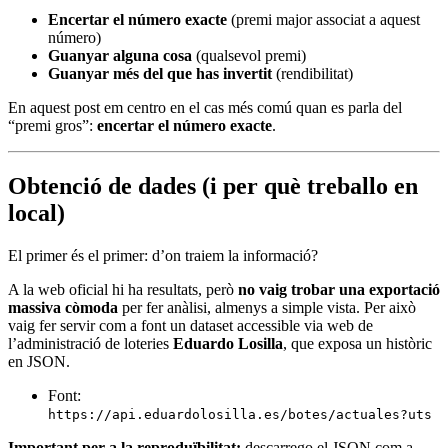
Encertar el número exacte
(premi major associat a aquest
número)
Guanyar alguna cosa
(qualsevol premi)
Guanyar més del que has invertit
(rendibilitat)
En aquest post em centro en el cas més comú quan es parla del
“premi gros”:
encertar el número exacte
.
Obtenció de dades (i per què treballo en
local)
El primer és el primer: d’on traiem la informació?
A la web oficial hi ha resultats, però
no vaig trobar una exportació
massiva còmoda
per fer anàlisi, almenys a simple vista. Per això
vaig fer servir com a font un dataset accessible via web de
l’administració de loteries
Eduardo Losilla
, que exposa un històric
en JSON.
Font:
https://api.eduardolosilla.es/botes/actuales?uts
Important per a la reproduïbilitat:
descarrego el JSON com a