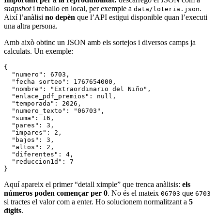
snapshot
i treballo en local, per exemple a
.
data/loteria.json
Així l’anàlisi
no depèn
que l’API estigui disponible quan l’executi
una altra persona.
Amb això obtinc un JSON amb els sortejos i diversos camps ja
calculats. Un exemple:
{
  "numero"
:
 6703
,
  "fecha_sorteo"
:
 1767654000
,
  "nombre"
:
 "Extraordinario del Niño"
,
  "enlace_pdf_premios"
:
 null
,
  "temporada"
:
 2026
,
  "numero_texto"
:
 "06703"
,
  "suma"
:
 16
,
  "pares"
:
 3
,
  "impares"
:
 2
,
  "bajos"
:
 3
,
  "altos"
:
 2
,
  "diferentes"
:
 4
,
  "reduccion1d"
:
 7
}
Aquí apareix el primer “detall ximple” que trenca anàlisis:
els
números poden començar per 0
. No és el mateix
que
06703
6703
si tractes el valor com a enter. Ho solucionem normalitzant a
5
dígits
.