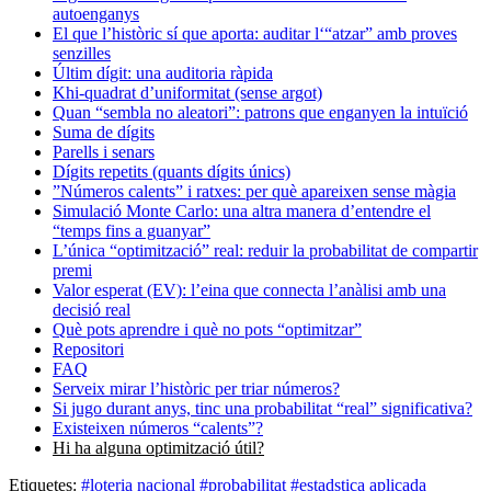
autoenganys
El que l’històric sí que aporta: auditar l‘“atzar” amb proves
senzilles
Últim dígit: una auditoria ràpida
Khi-quadrat d’uniformitat (sense argot)
Quan “sembla no aleatori”: patrons que enganyen la intuïció
Suma de dígits
Parells i senars
Dígits repetits (quants dígits únics)
”Números calents” i ratxes: per què apareixen sense màgia
Simulació Monte Carlo: una altra manera d’entendre el
“temps fins a guanyar”
L’única “optimització” real: reduir la probabilitat de compartir
premi
Valor esperat (EV): l’eina que connecta l’anàlisi amb una
decisió real
Què pots aprendre i què no pots “optimitzar”
Repositori
FAQ
Serveix mirar l’històric per triar números?
Si jugo durant anys, tinc una probabilitat “real” significativa?
Existeixen números “calents”?
Hi ha alguna optimització útil?
Etiquetes:
#loteria nacional
#probabilitat
#estadstica aplicada