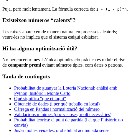
Puja, però molt lentament. La fórmula correcta és:
.
1 - (1 - p)^n
Existeixen números “calents”?
Les ratxes apareixen de manera natural en processos aleatoris;
veure-les no implica que el sistema estigui esbiaixat.
Hi ha alguna optimització útil?
No per encertar més. L’única optimització pràctica és reduir el risc
de
compartir premi
evitant números típics, com dates o patrons.
Taula de continguts
Probabilitat de guanyar la Loteria Nacional: anàlisi amb
Python, històric i Monte Carlo
Què significa “que et toqui”
Obtenció de dades (i per què treballo en local)
Càrrega en Pandas i normalització del número
Validacions mínimes (poc vistoses, molt necessàries)
Probabilitat teòrica: el punt de partida (i el que l’històric no
canvia)
Jugar moltes vegades: probabilitat acumulada sense