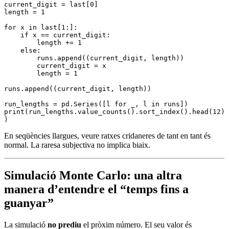
current_digit 
=
 last
[
0
]
length 
=
 1
for
 x 
in
 last
[
1
:]:
    if
 x 
==
 current_digit
:
        length 
+=
 1
    else
:
        runs
.
append
((current_digit, length))
        current_digit 
=
 x
        length 
=
 1
runs
.
append
((current_digit, length))
run_lengths 
=
 pd
.
Series
([l 
for
 _, l 
in
 runs])
print
(run_lengths.
value_counts
().
sort_index
().
head
(
12
)
)
En seqüències llargues, veure ratxes cridaneres de tant en tant és
normal. La raresa subjectiva no implica biaix.
Simulació Monte Carlo: una altra
manera d’entendre el “temps fins a
guanyar”
La simulació
no prediu
el pròxim número. El seu valor és