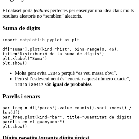
El dataset porta
features
perfectes per ensenyar una idea clau: molts
resultats aleatoris no “semblen” aleatoris.
Suma de dígits
import
 matplotlib
.
pyplot 
as
 plt
df
[
"suma"
].
plot
(kind
=
"hist"
, bins
=
range
(
0
, 
46
), 
title
=
"Distribució de la suma de dígits"
)
plt
.
xlabel
(
"Suma"
)
plt
.
show
()
Molta gent evita
perquè “es veu massa obvi”.
12345
Però si l’esdeveniment és “encertar aquest número exacte”,
i
són
igual de probables
.
12345
80417
Parells i senars
par_freq 
=
 df
[
"pares"
].
value_counts
().
sort_index
()
 /
len
(df)
par_freq
.
plot
(kind
=
"bar"
, title
=
"Quantitat de dígits 
parells en el guanyador"
)
plt
.
show
()
Dígits repetits (quants dígits únics)