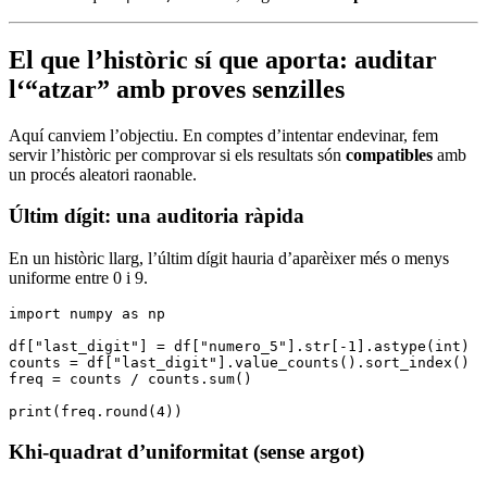
El que l’històric sí que aporta: auditar
l‘“atzar” amb proves senzilles
Aquí canviem l’objectiu. En comptes d’intentar endevinar, fem
servir l’històric per comprovar si els resultats són
compatibles
amb
un procés aleatori raonable.
Últim dígit: una auditoria ràpida
En un històric llarg, l’últim dígit hauria d’aparèixer més o menys
uniforme entre 0 i 9.
import
 numpy 
as
 np
df
[
"last_digit"
]
 =
 df
[
"numero_5"
].
str
[
-
1
].
astype
(
int
)
counts 
=
 df
[
"last_digit"
].
value_counts
().
sort_index
()
freq 
=
 counts 
/
 counts
.
sum
()
print
(freq.
round
(
4
))
Khi-quadrat d’uniformitat (sense argot)