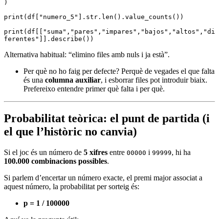
)
print
(df[
"numero_5"
].str.
len
().
value_counts
())
print
(df[[
"suma"
,
"pares"
,
"impares"
,
"bajos"
,
"altos"
,
"di
ferentes"
]].
describe
())
Alternativa habitual: “elimino files amb nuls i ja està”.
Per què no ho faig per defecte? Perquè de vegades el que falta
és una
columna auxiliar
, i esborrar files pot introduir biaix.
Prefereixo entendre primer què falta i per què.
Probabilitat teòrica: el punt de partida (i
el que l’històric no canvia)
Si el joc és un número de
5 xifres
entre
i
, hi ha
00000
99999
100.000 combinacions possibles
.
Si parlem d’encertar un número exacte, el premi major associat a
aquest número, la probabilitat per sorteig és:
p = 1 / 100000