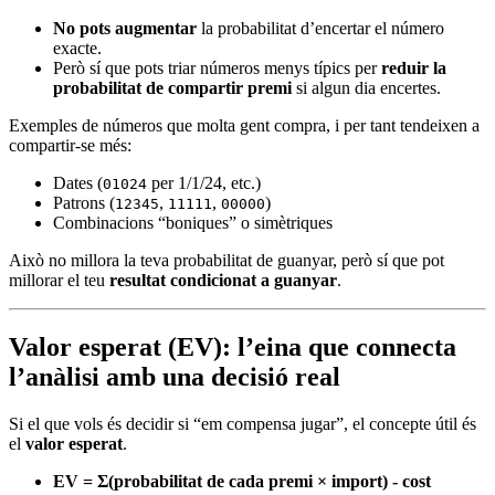
No pots augmentar
la probabilitat d’encertar el número
exacte.
Però sí que pots triar números menys típics per
reduir la
probabilitat de compartir premi
si algun dia encertes.
Exemples de números que molta gent compra, i per tant tendeixen a
compartir-se més:
Dates (
per 1/1/24, etc.)
01024
Patrons (
,
,
)
12345
11111
00000
Combinacions “boniques” o simètriques
Això no millora la teva probabilitat de guanyar, però sí que pot
millorar el teu
resultat condicionat a guanyar
.
Valor esperat (EV): l’eina que connecta
l’anàlisi amb una decisió real
Si el que vols és decidir si “em compensa jugar”, el concepte útil és
el
valor esperat
.
EV = Σ(probabilitat de cada premi × import) - cost