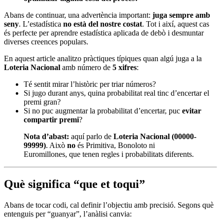
Abans de continuar, una advertència important:
juga sempre amb
seny
. L’estadística
no està del nostre costat
. Tot i així, aquest cas
és perfecte per aprendre estadística aplicada de debò i desmuntar
diverses creences populars.
En aquest article analitzo pràctiques típiques quan algú juga a la
Loteria Nacional
amb número de
5 xifres
:
Té sentit mirar l’històric per triar números?
Si jugo durant anys, quina probabilitat real tinc d’encertar el
premi gran?
Si no puc augmentar la probabilitat d’encertar, puc
evitar
compartir premi
?
Nota d’abast:
aquí parlo de
Loteria Nacional (00000-
99999)
. Això
no
és Primitiva, Bonoloto ni
Euromillones, que tenen regles i probabilitats diferents.
Què significa “que et toqui”
Abans de tocar codi, cal definir l’objectiu amb precisió. Segons què
entenguis per “guanyar”, l’anàlisi canvia: