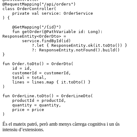
@RequestMapping
(
"/api/orders"
)
class
 OrderController
(
    private
 val
 service: 
OrderService
) {
    @GetMapping
(
"/{id}"
)
    fun
 getOrder
(
@PathVariable
 id: 
Long
): 
ResponseEntity
<
OrderDto
> 
=
        service.
findById
(id)
            ?.
let
 { ResponseEntity.
ok
(it.
toDto
()) }
            ?: ResponseEntity.
notFound
().
build
()
}
fun
 Order
.
toDto
() 
=
 OrderDto
(
    id 
=
 id,
    customerId 
=
 customerId,
    total 
=
 total,
    lines 
=
 lines.
map
 { it.
toDto
() }
)
fun
 OrderLine
.
toDto
() 
=
 OrderLineDto
(
    productId 
=
 productId,
    quantity 
=
 quantity,
    price 
=
 price
)
És el mateix patró, però amb menys càrrega cognitiva i un ús
intensiu d’extensions.