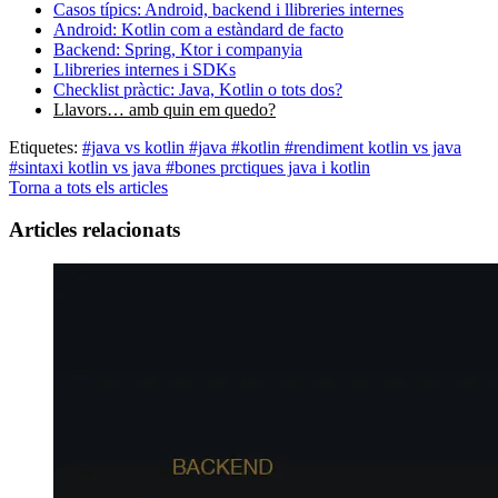
Casos típics: Android, backend i llibreries internes
Android: Kotlin com a estàndard de facto
Backend: Spring, Ktor i companyia
Llibreries internes i SDKs
Checklist pràctic: Java, Kotlin o tots dos?
Llavors… amb quin em quedo?
Etiquetes:
#java vs kotlin
#java
#kotlin
#rendiment kotlin vs java
#sintaxi kotlin vs java
#bones prctiques java i kotlin
Torna a tots els articles
Articles relacionats