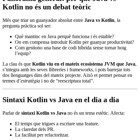
Kotlin no és un debat teòric
Més que triar un guanyador absolut entre
Java vs Kotlin
, la
pregunta pràctica sol ser:
Què mantinc en Java perquè funciona i és estable?
On em compensa introduir Kotlin per guanyar productivitat?
Com gestiono una base de codi híbrida sense tornar boig
l’equip?
La clau és que
Kotlin viu en el mateix ecosistema JVM que Java
,
s’integra amb les seves llibreries i frameworks, i pots barrejar tots
dos llenguatges dins del mateix projecte. Això et permet pensar en
termes d’
estratègia
i no de “reescriptura total”.
Sintaxi Kotlin vs Java en el dia a dia
Parlar de
sintaxi Kotlin vs Java
no és un tema estètic. Afecta:
El temps que trigues a escriure una feature.
La claredat dels PR.
La facilitat per refactoritzar.