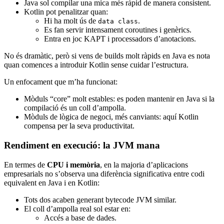
Java sol compilar una mica més ràpid de manera consistent.
Kotlin pot penalitzar quan:
Hi ha molt ús de
.
data class
Es fan servir intensament coroutines i genèrics.
Entra en joc KAPT i processadors d’anotacions.
No és dramàtic, però si vens de builds molt ràpids en Java es nota
quan comences a introduir Kotlin sense cuidar l’estructura.
Un enfocament que m’ha funcionat:
Mòduls “core” molt estables: es poden mantenir en Java si la
compilació és un coll d’ampolla.
Mòduls de lògica de negoci, més canviants: aquí Kotlin
compensa per la seva productivitat.
Rendiment en execució: la JVM mana
En termes de
CPU i memòria
, en la majoria d’aplicacions
empresarials no s’observa una diferència significativa entre codi
equivalent en Java i en Kotlin:
Tots dos acaben generant bytecode JVM similar.
El coll d’ampolla real sol estar en:
Accés a base de dades.