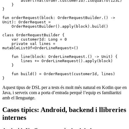
        assertThat
(order.customerId).
isEqualTo
(
123L
)
    }
}
fun
 orderRequest
(block: 
OrderRequestBuilder
.() 
->
Unit): 
OrderRequest
 =
    OrderRequestBuilder
().
apply
(block).
build
()
class
 OrderRequestBuilder
 {
    var
 customerId: 
Long
 =
 0
    private
 val
 lines 
=
mutableListOf
<
OrderLineRequest
>()
    fun
 line
(block: 
OrderLineRequest
.() 
->
 Unit) {
        lines 
+=
 OrderLineRequest
().
apply
(block)
    }
    fun
 build
() 
=
 OrderRequest
(customerId, lines)
}
Aquest tipus de DSL per a tests és molt més natural en Kotlin que en
Java, i serveix com a porta d’entrada perquè l’equip es familiaritzi
amb el llenguatge.
Casos típics: Android, backend i llibreries
internes