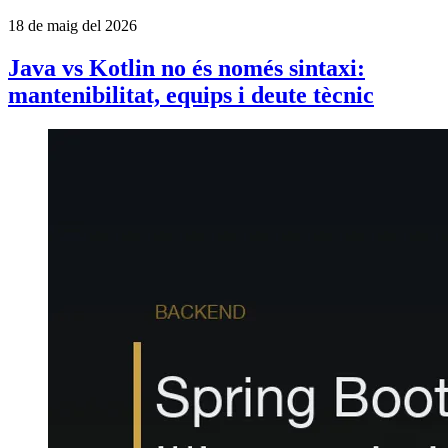
18 de maig del 2026
Java vs Kotlin no és només sintaxi:
mantenibilitat, equips i deute tècnic