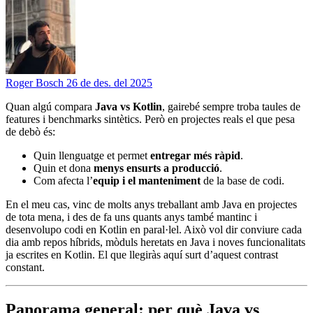
Roger Bosch
26 de des. del 2025
Quan algú compara
Java vs Kotlin
, gairebé sempre troba taules de
features i benchmarks sintètics. Però en projectes reals el que pesa
de debò és:
Quin llenguatge et permet
entregar més ràpid
.
Quin et dona
menys ensurts a producció
.
Com afecta l’
equip i el manteniment
de la base de codi.
En el meu cas, vinc de molts anys treballant amb Java en projectes
de tota mena, i des de fa uns quants anys també mantinc i
desenvolupo codi en Kotlin en paral·lel. Això vol dir conviure cada
dia amb repos híbrids, mòduls heretats en Java i noves funcionalitats
ja escrites en Kotlin. El que llegiràs aquí surt d’aquest contrast
constant.
Panorama general: per què Java vs