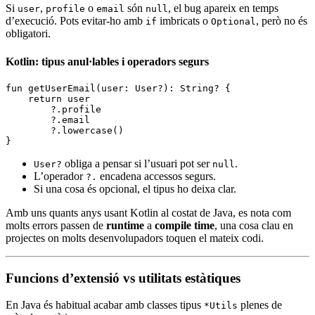
Si
,
o
són
, el bug apareix en temps
user
profile
email
null
d’execució. Pots evitar-ho amb
imbricats o
, però no és
if
Optional
obligatori.
Kotlin: tipus anul·lables i operadors segurs
fun
 getUserEmail
(user: 
User
?): 
String
? {
    return
 user
        ?.profile
        ?.email
        ?.
lowercase
()
}
obliga a pensar si l’usuari pot ser
.
User?
null
L’operador
encadena accessos segurs.
?.
Si una cosa és opcional, el tipus ho deixa clar.
Amb uns quants anys usant Kotlin al costat de Java, es nota com
molts errors passen de
runtime
a
compile time
, una cosa clau en
projectes on molts desenvolupadors toquen el mateix codi.
Funcions d’extensió vs utilitats estàtiques
En Java és habitual acabar amb classes tipus
plenes de
*Utils