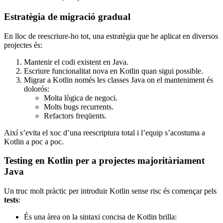
Estratègia de migració gradual
En lloc de reescriure-ho tot, una estratègia que he aplicat en diversos
projectes és:
Mantenir el codi existent en Java.
Escriure funcionalitat nova en Kotlin quan sigui possible.
Migrar a Kotlin només les classes Java on el manteniment és
dolorós:
Molta lògica de negoci.
Molts bugs recurrents.
Refactors freqüents.
Així s’evita el xoc d’una reescriptura total i l’equip s’acostuma a
Kotlin a poc a poc.
Testing en Kotlin per a projectes majoritàriament
Java
Un truc molt pràctic per introduir Kotlin sense risc és començar pels
tests
:
És una àrea on la sintaxi concisa de Kotlin brilla: