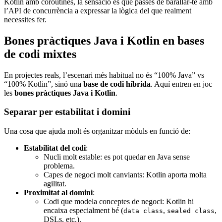
Kotlin amb coroutines, la sensació és que passes de barallar-te amb
l’API de concurrència a expressar la lògica del que realment
necessites fer.
Bones pràctiques Java i Kotlin en bases
de codi mixtes
En projectes reals, l’escenari més habitual no és “100% Java” vs
“100% Kotlin”, sinó una
base de codi híbrida
. Aquí entren en joc
les
bones pràctiques Java i Kotlin
.
Separar per estabilitat i domini
Una cosa que ajuda molt és organitzar mòduls en funció de:
Estabilitat del codi
:
Nucli molt estable: es pot quedar en Java sense
problema.
Capes de negoci molt canviants: Kotlin aporta molta
agilitat.
Proximitat al domini
:
Codi que modela conceptes de negoci: Kotlin hi
encaixa especialment bé (
,
,
data class
sealed class
DSLs, etc.).