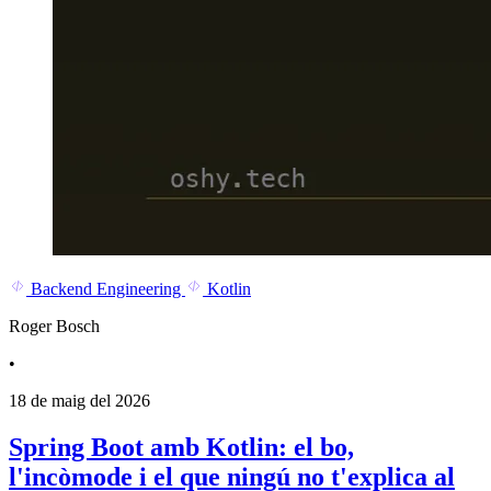
Backend Engineering
Kotlin
Roger Bosch
•
18 de maig del 2026
Spring Boot amb Kotlin: el bo,
l'incòmode i el que ningú no t'explica al