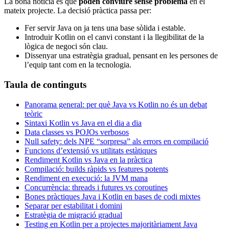
La bona notícia és que
poden conviure sense problema
en el
mateix projecte. La decisió pràctica passa per:
Fer servir Java on ja tens una base sòlida i estable.
Introduir Kotlin on el canvi constant i la llegibilitat de la
lògica de negoci són clau.
Dissenyar una estratègia gradual, pensant en les persones de
l’equip tant com en la tecnologia.
Taula de continguts
Panorama general: per què Java vs Kotlin no és un debat
teòric
Sintaxi Kotlin vs Java en el dia a dia
Data classes vs POJOs verbosos
Null safety: dels NPE “sorpresa” als errors en compilació
Funcions d’extensió vs utilitats estàtiques
Rendiment Kotlin vs Java en la pràctica
Compilació: builds ràpids vs features potents
Rendiment en execució: la JVM mana
Concurrència: threads i futures vs coroutines
Bones pràctiques Java i Kotlin en bases de codi mixtes
Separar per estabilitat i domini
Estratègia de migració gradual
Testing en Kotlin per a projectes majoritàriament Java