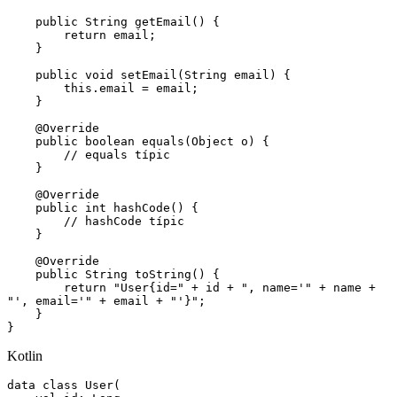
    public
 String
 getEmail
() {
        return
 email;
    }
    public
 void
 setEmail
(
String
 email) {
        this
.
email
 =
 email;
    }
    @
Override
    public
 boolean
 equals
(
Object
 o) {
        // equals típic
    }
    @
Override
    public
 int
 hashCode
() {
        // hashCode típic
    }
    @
Override
    public
 String
 toString
() {
        return
 "User{id="
 +
 id 
+
 ", name='"
 +
 name 
+
"', email='"
 +
 email 
+
 "'}"
;
    }
}
Kotlin
data
 class
 User
(