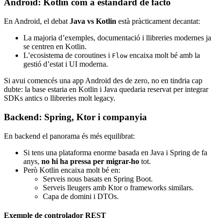
Android: Kotlin com a estàndard de facto
En Android, el debat
Java vs Kotlin
està pràcticament decantat:
La majoria d’exemples, documentació i llibreries modernes ja
se centren en Kotlin.
L’ecosistema de coroutines i
encaixa molt bé amb la
Flow
gestió d’estat i UI moderna.
Si avui comencés una app Android des de zero, no en tindria cap
dubte: la base estaria en Kotlin i Java quedaria reservat per integrar
SDKs antics o llibreries molt legacy.
Backend: Spring, Ktor i companyia
En backend el panorama és més equilibrat:
Si tens una plataforma enorme basada en Java i Spring de fa
anys,
no hi ha pressa per migrar-ho
tot.
Però Kotlin encaixa molt bé en:
Serveis nous basats en Spring Boot.
Serveis lleugers amb Ktor o frameworks similars.
Capa de domini i DTOs.
Exemple de controlador REST