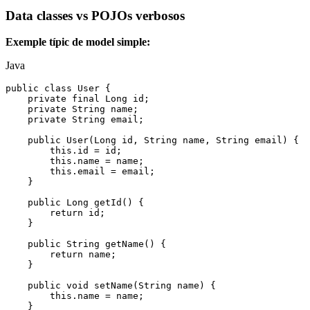
Data classes vs POJOs verbosos
Exemple típic de model simple:
Java
public
 class
 User
 {
    private
 final
 Long
 id;
    private
 String
 name;
    private
 String
 email;
    public
 User
(
Long
 id
,
 String
 name
,
 String
 email) {
        this
.
id
 =
 id;
        this
.
name
 =
 name;
        this
.
email
 =
 email;
    }
    public
 Long
 getId
() {
        return
 id;
    }
    public
 String
 getName
() {
        return
 name;
    }
    public
 void
 setName
(
String
 name) {
        this
.
name
 =
 name;
    }