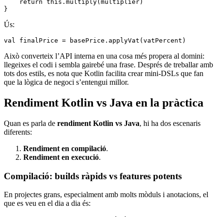
    return
 this
.
multiply
(multiplier)
}
Ús:
val
 finalPrice 
=
 basePrice.
applyVat
(vatPercent)
Això converteix l’API interna en una cosa més propera al domini:
llegeixes el codi i sembla gairebé una frase. Després de treballar amb
tots dos estils, es nota que Kotlin facilita crear mini-DSLs que fan
que la lògica de negoci s’entengui millor.
Rendiment Kotlin vs Java en la pràctica
Quan es parla de
rendiment Kotlin vs Java
, hi ha dos escenaris
diferents:
Rendiment en compilació
.
Rendiment en execució
.
Compilació: builds ràpids vs features potents
En projectes grans, especialment amb molts mòduls i anotacions, el
que es veu en el dia a dia és: