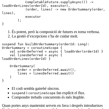
            CompletableFuture
.
supplyAsync
(() 
->
loadOrderLines(orderId)
,
 executor)
,
            (order
,
 lines) 
->
 new
 OrderSummary(order
,
lines)
,
            executor
        );
}
És potent, però la composició de futures es torna verbosa.
La gestió d’excepcions s’ha de cuidar molt.
suspend
 fun
 buildOrderSummary
(orderId: 
Long
): 
OrderSummary
 =
 coroutineScope
 {
    val
 orderDeferred 
=
 async
 { 
loadOrder
(orderId) }
    val
 linesDeferred 
=
 async
 { 
loadOrderLines
(orderId) }
    OrderSummary
(
        order 
=
 orderDeferred.
await
(),
        lines 
=
 linesDeferred.
await
()
    )
}
El codi sembla gairebé síncron.
i
fan explícit el flux.
suspend
coroutineScope
Compondre treballs concurrents és més llegible.
Quan portes anys mantenint serveis en Java i després introdueixes