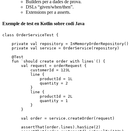
Builders per a dades de prova.
DSLs “given/when/then”.
Extensions per a asserts.
Exemple de test en Kotlin sobre codi Java
class
 OrderServiceTest
 {
    private
 val
 repository 
=
 InMemoryOrderRepository
()
    private
 val
 service 
=
 OrderService
(repository)
    @Test
    fun
 `should create order with lines`
() {
        val
 request 
=
 orderRequest
 {
            customerId 
=
 123L
            line
 {
                productId 
=
 1L
                quantity 
=
 2
            }
            line
 {
                productId 
=
 2L
                quantity 
=
 1
            }
        }
        val
 order 
=
 service.
createOrder
(request)
        assertThat
(order.lines).
hasSize
(
2
)