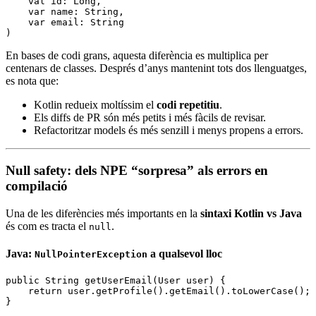
    val
 id: 
Long
,
    var
 name: 
String
,
    var
 email: 
String
)
En bases de codi grans, aquesta diferència es multiplica per
centenars de classes. Després d’anys mantenint tots dos llenguatges,
es nota que:
Kotlin redueix moltíssim el
codi repetitiu
.
Els diffs de PR són més petits i més fàcils de revisar.
Refactoritzar models és més senzill i menys propens a errors.
Null safety: dels NPE “sorpresa” als errors en
compilació
Una de les diferències més importants en la
sintaxi Kotlin vs Java
és com es tracta el
.
null
Java:
a qualsevol lloc
NullPointerException
public
 String
 getUserEmail(
User
 user)
 {
    return
 user
.
getProfile
()
.
getEmail
()
.
toLowerCase
();
}