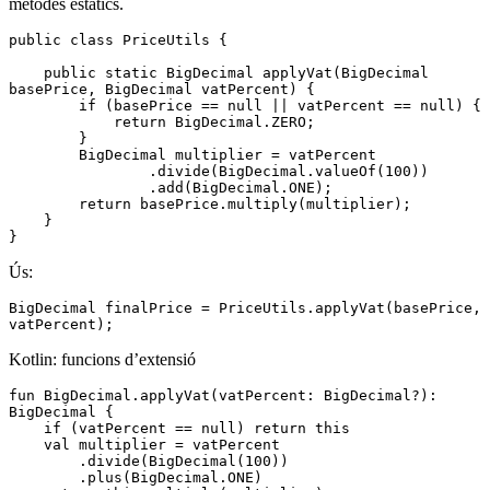
mètodes estàtics.
public
 class
 PriceUtils
 {
    public
 static
 BigDecimal
 applyVat
(
BigDecimal
basePrice
,
 BigDecimal
 vatPercent) {
        if
 (basePrice 
==
 null
 ||
 vatPercent 
==
 null
) {
            return
 BigDecimal
.
ZERO
;
        }
        BigDecimal
 multiplier 
=
 vatPercent
                .
divide
(
BigDecimal
.
valueOf
(
100
))
                .
add
(
BigDecimal
.
ONE
);
        return
 basePrice
.
multiply
(multiplier);
    }
}
Ús:
BigDecimal
 finalPrice 
=
 PriceUtils
.
applyVat
(basePrice
,
vatPercent);
Kotlin: funcions d’extensió
fun
 BigDecimal
.
applyVat
(vatPercent: 
BigDecimal
?): 
BigDecimal
 {
    if
 (vatPercent 
==
 null
) 
return
 this
    val
 multiplier 
=
 vatPercent
        .
divide
(
BigDecimal
(
100
))
        .
plus
(BigDecimal.ONE)