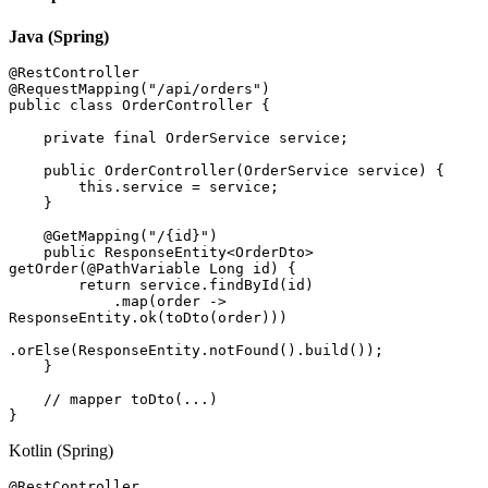
Java (Spring)
@
RestController
@
RequestMapping
(
"/api/orders"
)
public
 class
 OrderController
 {
    private
 final
 OrderService
 service;
    public
 OrderController
(
OrderService
 service) {
        this
.
service
 =
 service;
    }
    @
GetMapping
(
"/{id}"
)
    public
 ResponseEntity
<
OrderDto
> 
getOrder
(@
PathVariable
 Long
 id) {
        return
 service
.
findById
(id)
            .
map
(order 
->
ResponseEntity
.
ok
(
toDto(order)
))
.
orElse
(
ResponseEntity
.
notFound
()
.
build
());
    }
    // mapper toDto(...)
}
Kotlin (Spring)
@RestController