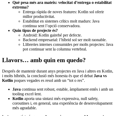
Què pesa més ara mateix: velocitat d’entrega o estabilitat
extrema?
Entrega ràpida de noves features: Kotlin sol oferir
millor productivitat.
Estabilitat en sistemes crítics molt madurs: Java
continua sent l’opció conservadora.
Quin tipus de projecte és?
Android: Kotlin gairebé per defecte.
Backend empresarial: l’híbrid sol ser molt raonable.
Llibreries internes consumides per molts projectes: Java
pot continuar sent la columna vertebral.
Llavors… amb quin em quedo?
Després de mantenir durant anys projectes en Java i altres en Kotlin,
i molts híbrids, la conclusió més honesta és que el debat
Java vs
Kotlin
poques vegades es resol amb un “tot o res”.
Java
continua sent robust, estable, àmpliament entès i amb un
tooling excel·lent.
Kotlin
aporta una sintaxi més expressiva, null safety,
coroutines i, en general, una experiència de desenvolupament
més agradable.