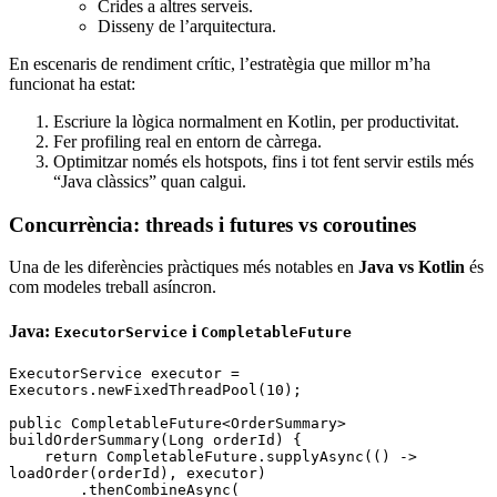
Crides a altres serveis.
Disseny de l’arquitectura.
En escenaris de rendiment crític, l’estratègia que millor m’ha
funcionat ha estat:
Escriure la lògica normalment en Kotlin, per productivitat.
Fer profiling real en entorn de càrrega.
Optimitzar només els hotspots, fins i tot fent servir estils més
“Java clàssics” quan calgui.
Concurrència: threads i futures vs coroutines
Una de les diferències pràctiques més notables en
Java vs Kotlin
és
com modeles treball asíncron.
Java:
i
ExecutorService
CompletableFuture
ExecutorService
 executor 
=
Executors
.
newFixedThreadPool
(
10
);
public
 CompletableFuture<
OrderSummary
>
buildOrderSummary(
Long
 orderId)
 {
    return
 CompletableFuture
.
supplyAsync
(() 
->
loadOrder(orderId)
,
 executor)
        .
thenCombineAsync
(