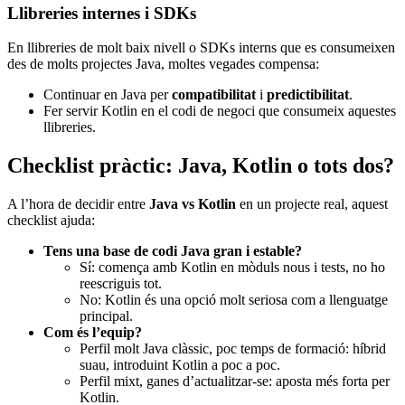
Llibreries internes i SDKs
En llibreries de molt baix nivell o SDKs interns que es consumeixen
des de molts projectes Java, moltes vegades compensa:
Continuar en Java per
compatibilitat
i
predictibilitat
.
Fer servir Kotlin en el codi de negoci que consumeix aquestes
llibreries.
Checklist pràctic: Java, Kotlin o tots dos?
A l’hora de decidir entre
Java vs Kotlin
en un projecte real, aquest
checklist ajuda:
Tens una base de codi Java gran i estable?
Sí: comença amb Kotlin en mòduls nous i tests, no ho
reescriguis tot.
No: Kotlin és una opció molt seriosa com a llenguatge
principal.
Com és l’equip?
Perfil molt Java clàssic, poc temps de formació: híbrid
suau, introduint Kotlin a poc a poc.
Perfil mixt, ganes d’actualitzar-se: aposta més forta per
Kotlin.