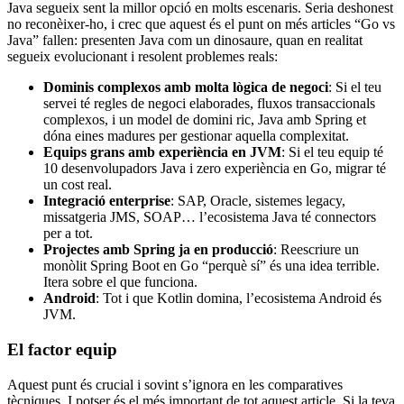
Java segueix sent la millor opció en molts escenaris. Seria deshonest
no reconèixer-ho, i crec que aquest és el punt on més articles “Go vs
Java” fallen: presenten Java com un dinosaure, quan en realitat
segueix evolucionant i resolent problemes reals:
Dominis complexos amb molta lògica de negoci
: Si el teu
servei té regles de negoci elaborades, fluxos transaccionals
complexos, i un model de domini ric, Java amb Spring et
dóna eines madures per gestionar aquella complexitat.
Equips grans amb experiència en JVM
: Si el teu equip té
10 desenvolupadors Java i zero experiència en Go, migrar té
un cost real.
Integració enterprise
: SAP, Oracle, sistemes legacy,
missatgeria JMS, SOAP… l’ecosistema Java té connectors
per a tot.
Projectes amb Spring ja en producció
: Reescriure un
monòlit Spring Boot en Go “perquè sí” és una idea terrible.
Itera sobre el que funciona.
Android
: Tot i que Kotlin domina, l’ecosistema Android és
JVM.
El factor equip
Aquest punt és crucial i sovint s’ignora en les comparatives
tècniques. I potser és el més important de tot aquest article. Si la teva