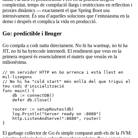
complexitat, temps de compilació llargs i restriccions en reflection i
proxies dinàmics --- exactament el que Spring Boot usa
intensivament. És una d’aquelles solucions que t’entusiasma en la
demo i després et complica la vida en producció.
Go: predictible i lleuger
Go compila a codi natiu directament. No hi ha warmup, no hi ha
JIT, no hi ha bytecode intermedi. El rendiment que veus en la
primera request és essencialment el mateix que veuràs en la
milionèsima.
// Un servidor HTTP en Go arrenca i està llest en 
mil·lisegons
// No hi ha "cold start" més enllà del que trigui el 
teu codi d'inicialització
func
 main
() {
    db 
:=
 connectDB
()
    defer
 db.
Close
()
    router 
:=
 setupRoutes
(db)
    log.
Println
(
"Server ready on :8080"
)
    http.
ListenAndServe
(
":8080"
, router)
}
El garbage collector de Go és simple comparat amb els de la JVM: