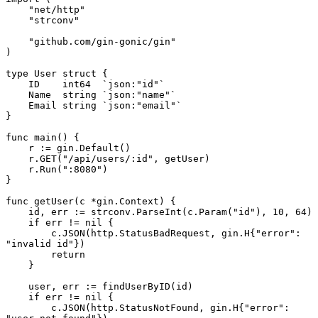
    "net/http"
    "strconv"
    "github.com/gin-gonic/gin"
)
type
 User
 struct
 {
    ID    
int64
  `json:"id"`
    Name  
string
 `json:"name"`
    Email 
string
 `json:"email"`
}
func
 main
() {
    r 
:=
 gin.
Default
()
    r.
GET
(
"/api/users/:id"
, getUser)
    r.
Run
(
":8080"
)
}
func
 getUser
(c 
*
gin
.
Context
) {
    id, err 
:=
 strconv.
ParseInt
(c.
Param
(
"id"
), 
10
, 
64
)
    if
 err 
!=
 nil
 {
        c.
JSON
(http.StatusBadRequest, 
gin
.
H
{
"error"
: 
"invalid id"
})
        return
    }
    user, err 
:=
 findUserByID
(id)
    if
 err 
!=
 nil
 {
        c.
JSON
(http.StatusNotFound, 
gin
.
H
{
"error"
: 