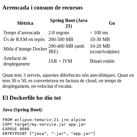
Arrencada i consum de recursos
Spring Boot (Java
Mètrica
Go
21)
Temps d’arrencada
2-8 segons
< 100 ms
Ús de RAM en repòs
200-500 MB
10-30 MB
200-400 MB (amb
10-20 MB
Mida d’imatge Docker
JRE)
(scratch/alpine)
Artefacte de
JAR + JVM
Binari estàtic
desplegament
Quan tens 3 serveis, aquestes diferències són anecdòtiques. Quan en
tens 30 o 50, es converteixen en factura de cloud, en temps de
desplegament, en velocitat d’escalat.
El Dockerfile ho diu tot
Java (Spring Boot)
:
FROM
 eclipse-temurin:21-jre-alpine
COPY
 target/my-service.jar app.jar
EXPOSE
 8080
ENTRYPOINT
 [
"java"
, 
"-jar"
, 
"app.jar"
]