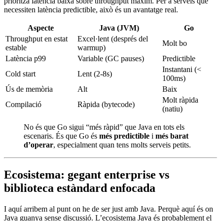
prioritza latència baixa sobre throughput màxim. Per a serveis que
necessiten latència predictible, això és un avantatge real.
Aspecte
Java (JVM)
Go
Throughput en estat
Excel·lent (després del
Molt bo
estable
warmup)
Latència p99
Variable (GC pauses)
Predictible
Instantani (<
Cold start
Lent (2-8s)
100ms)
Ús de memòria
Alt
Baix
Molt ràpida
Compilació
Ràpida (bytecode)
(natiu)
No és que Go sigui “més ràpid” que Java en tots els
escenaris. És que Go és
més predictible
i
més barat
d’operar
, especialment quan tens molts serveis petits.
Ecosistema: gegant enterprise vs
biblioteca estàndard enfocada
I aquí arribem al punt on he de ser just amb Java. Perquè aquí és on
Java guanya sense discussió. L’ecosistema Java és probablement el