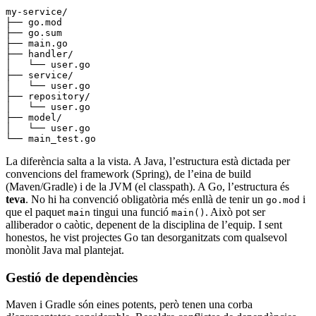
my-service/
├── go.mod
├── go.sum
├── main.go
├── handler/
│   └── user.go
├── service/
│   └── user.go
├── repository/
│   └── user.go
├── model/
│   └── user.go
└── main_test.go
La diferència salta a la vista. A Java, l’estructura està dictada per
convencions del framework (Spring), de l’eina de build
(Maven/Gradle) i de la JVM (el classpath). A Go, l’estructura és
teva
. No hi ha convenció obligatòria més enllà de tenir un
i
go.mod
que el paquet
tingui una funció
. Això pot ser
main
main()
alliberador o caòtic, depenent de la disciplina de l’equip. I sent
honestos, he vist projectes Go tan desorganitzats com qualsevol
monòlit Java mal plantejat.
Gestió de dependències
Maven i Gradle són eines potents, però tenen una corba