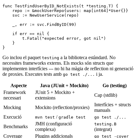
func
 TestFindUserByID_NotExists
(t 
*
testing
.
T
) {
    repo 
:=
 &
mockUserRepo
{users: 
map
[
int64
]
*
User
{}}
    svc 
:=
 NewUserService
(repo)
    _, err 
:=
 svc.
FindByID
(
99
)
    if
 err 
==
 nil
 {
        t.
Fatal
(
"expected error, got nil"
)
    }
}
Go inclou el paquet
a la biblioteca estàndard. No
testing
necessites frameworks externs. Els mocks són structs que
implementen interfícies --- no hi ha màgia de reflection ni generació
de proxies. Executes tests amb
i ja.
go test ./...
Aspecte
Java (JUnit + Mockito)
Go (testing)
Framework
JUnit 5 + Mockito +
Cap (stdlib)
necessari
extensions
Interfícies + structs
Mocking
Mockito (reflection/proxies)
manuals
Execució
/
mvn test
gradle test
go test ./...
JMH (configuració
testing.B
Benchmarks
complexa)
(integrat)
Coverage
Plugins addicionals
go test -cover