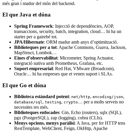
més gran i madur del món del backend.
El que Java et dóna
Spring Framework
: Injecció de dependències, AOP,
transaccions, security, batch, integration, cloud… hi ha un
starter per a gairebé tot.
JPA/Hibernate
: ORM madur amb anys d’optimització.
Biblioteques per a tot
: Apache Commons, Guava, Jackson,
MapStruct, Lombok…
Eines d’observabilitat
: Micrometer, Spring Actuator,
integració nativa amb Prometheus, Grafana, etc.
Suport empresarial
: Red Hat, VMware (Broadcom),
Oracle… hi ha empreses que et venen suport i SLAs.
El que Go et dóna
Biblioteca estàndard potent
:
,
,
net/http
encoding/json
,
,
… per a molts serveis no
database/sql
testing
crypto
necessites res més.
Biblioteques enfocades
: Gin, Echo (routers), sqlx (SQL),
pgx (PostgreSQL), zap (logging), cobra (CLIs).
Menys opcions, menys paràlisi
: A Java, per fer HTTP tens
RestTemplate, WebClient, Feign, OkHttp, Apache