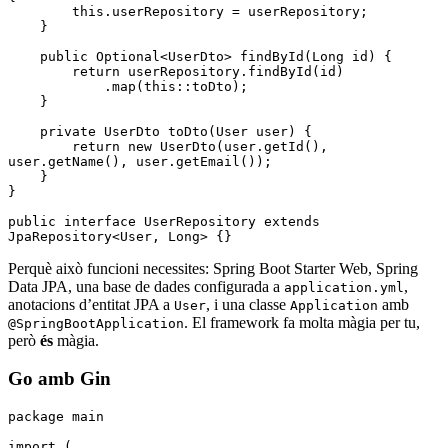
        this
.
userRepository
 =
 userRepository;
    }
    public
 Optional
<
UserDto
> 
findById
(
Long
 id) {
        return
 userRepository
.
findById
(id)
            .
map
(
this
::
toDto);
    }
    private
 UserDto
 toDto
(
User
 user) {
        return
 new
 UserDto(
user
.
getId()
,
user
.
getName()
,
 user
.
getEmail())
;
    }
}
public
 interface
 UserRepository
 extends
JpaRepository
<
User
,
 Long
> {}
Perquè això funcioni necessites: Spring Boot Starter Web, Spring
Data JPA, una base de dades configurada a
,
application.yml
anotacions d’entitat JPA a
, i una classe
amb
User
Application
. El framework fa molta màgia per tu,
@SpringBootApplication
però
és
màgia.
Go amb Gin
package
 main
import
 (