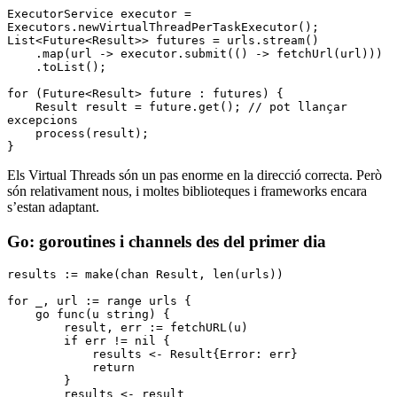
ExecutorService
 executor 
=
Executors
.
newVirtualThreadPerTaskExecutor
();
List
<
Future
<
Result
>> futures 
=
 urls
.
stream
()
    .
map
(url 
->
 executor
.
submit
(() 
->
 fetchUrl(url)
))
    .
toList
();
for
 (
Future
<
Result
> future 
:
 futures) {
    Result
 result 
=
 future
.
get
(); 
// pot llançar 
excepcions
    process(result)
;
}
Els Virtual Threads són un pas enorme en la direcció correcta. Però
són relativament nous, i moltes biblioteques i frameworks encara
s’estan adaptant.
Go: goroutines i channels des del primer dia
results 
:=
 make
(
chan
 Result
, 
len
(urls))
for
 _, url 
:=
 range
 urls {
    go
 func
(u 
string
) {
        result, err 
:=
 fetchURL
(u)
        if
 err 
!=
 nil
 {
            results 
<-
 Result
{Error: err}
            return
        }
        results 
<-
 result