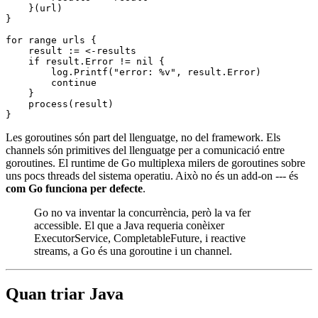
    }(url)
}
for
 range
 urls {
    result 
:=
 <-
results
    if
 result.Error 
!=
 nil
 {
        log.
Printf
(
"error: 
%v
"
, result.Error)
        continue
    }
    process
(result)
}
Les goroutines són part del llenguatge, no del framework. Els
channels són primitives del llenguatge per a comunicació entre
goroutines. El runtime de Go multiplexa milers de goroutines sobre
uns pocs threads del sistema operatiu. Això no és un add-on --- és
com Go funciona per defecte
.
Go no va inventar la concurrència, però la va fer
accessible. El que a Java requeria conèixer
ExecutorService, CompletableFuture, i reactive
streams, a Go és una goroutine i un channel.
Quan triar Java