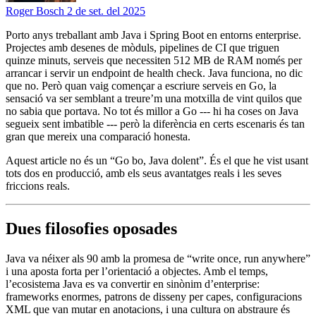
Roger Bosch
2 de set. del 2025
Porto anys treballant amb Java i Spring Boot en entorns enterprise.
Projectes amb desenes de mòduls, pipelines de CI que triguen
quinze minuts, serveis que necessiten 512 MB de RAM només per
arrancar i servir un endpoint de health check. Java funciona, no dic
que no. Però quan vaig començar a escriure serveis en Go, la
sensació va ser semblant a treure’m una motxilla de vint quilos que
no sabia que portava. No tot és millor a Go --- hi ha coses on Java
segueix sent imbatible --- però la diferència en certs escenaris és tan
gran que mereix una comparació honesta.
Aquest article no és un “Go bo, Java dolent”. És el que he vist usant
tots dos en producció, amb els seus avantatges reals i les seves
friccions reals.
Dues filosofies oposades
Java va néixer als 90 amb la promesa de “write once, run anywhere”
i una aposta forta per l’orientació a objectes. Amb el temps,
l’ecosistema Java es va convertir en sinònim d’enterprise:
frameworks enormes, patrons de disseny per capes, configuracions
XML que van mutar en anotacions, i una cultura on abstraure és