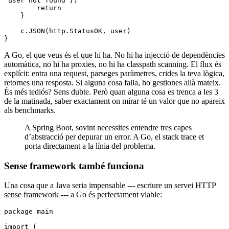
"user not found"
})
        return
    }
    c.
JSON
(http.StatusOK, user)
}
A Go, el que veus és el que hi ha. No hi ha injecció de dependències
automàtica, no hi ha proxies, no hi ha classpath scanning. El flux és
explícit: entra una request, parseges paràmetres, crides la teva lògica,
retornes una resposta. Si alguna cosa falla, ho gestiones allà mateix.
És més tediós? Sens dubte. Però quan alguna cosa es trenca a les 3
de la matinada, saber exactament on mirar té un valor que no apareix
als benchmarks.
A Spring Boot, sovint necessites entendre tres capes
d’abstracció per depurar un error. A Go, el stack trace et
porta directament a la línia del problema.
Sense framework també funciona
Una cosa que a Java seria impensable --- escriure un servei HTTP
sense framework --- a Go és perfectament viable:
package
 main
import
 (