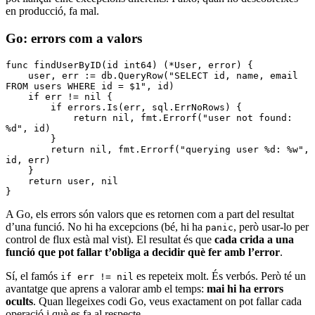
en producció, fa mal.
Go: errors com a valors
func
 findUserByID
(id 
int64
) (
*
User
, 
error
) {
    user, err 
:=
 db.
QueryRow
(
"SELECT id, name, email 
FROM users WHERE id = $1"
, id)
    if
 err 
!=
 nil
 {
        if
 errors.
Is
(err, sql.ErrNoRows) {
            return
 nil
, fmt.
Errorf
(
"user not found: 
%d
"
, id)
        }
        return
 nil
, fmt.
Errorf
(
"querying user 
%d
: 
%w
"
, 
id, err)
    }
    return
 user, 
nil
}
A Go, els errors són valors que es retornen com a part del resultat
d’una funció. No hi ha excepcions (bé, hi ha
, però usar-lo per
panic
control de flux està mal vist). El resultat és que
cada crida a una
funció que pot fallar t’obliga a decidir què fer amb l’error
.
Sí, el famós
es repeteix molt. És verbós. Però té un
if err != nil
avantatge que aprens a valorar amb el temps:
mai hi ha errors
ocults
. Quan llegeixes codi Go, veus exactament on pot fallar cada
operació i què es fa al respecte.