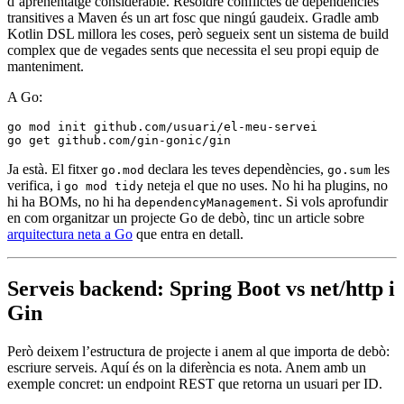
d’aprenentatge considerable. Resoldre conflictes de dependències
transitives a Maven és un art fosc que ningú gaudeix. Gradle amb
Kotlin DSL millora les coses, però segueix sent un sistema de build
complex que de vegades sents que necessita el seu propi equip de
manteniment.
A Go:
go
 mod
 init
 github.com/usuari/el-meu-servei
go
 get
 github.com/gin-gonic/gin
Ja està. El fitxer
declara les teves dependències,
les
go.mod
go.sum
verifica, i
neteja el que no uses. No hi ha plugins, no
go mod tidy
hi ha BOMs, no hi ha
. Si vols aprofundir
dependencyManagement
en com organitzar un projecte Go de debò, tinc un article sobre
arquitectura neta a Go
que entra en detall.
Serveis backend: Spring Boot vs net/http i
Gin
Però deixem l’estructura de projecte i anem al que importa de debò:
escriure serveis. Aquí és on la diferència es nota. Anem amb un
exemple concret: un endpoint REST que retorna un usuari per ID.