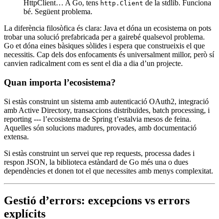
HttpClient… A Go, tens
de la stdlib. Funciona
http.Client
bé. Següent problema.
La diferència filosòfica és clara: Java et dóna un ecosistema on pots
trobar una solució prefabricada per a gairebé qualsevol problema.
Go et dóna eines bàsiques sòlides i espera que construeixis el que
necessitis. Cap dels dos enfocaments és universalment millor, però sí
canvien radicalment com es sent el dia a dia d’un projecte.
Quan importa l’ecosistema?
Si estàs construint un sistema amb autenticació OAuth2, integració
amb Active Directory, transaccions distribuïdes, batch processing, i
reporting --- l’ecosistema de Spring t’estalvia mesos de feina.
Aquelles són solucions madures, provades, amb documentació
extensa.
Si estàs construint un servei que rep requests, processa dades i
respon JSON, la biblioteca estàndard de Go més una o dues
dependències et donen tot el que necessites amb menys complexitat.
Gestió d’errors: excepcions vs errors
explícits