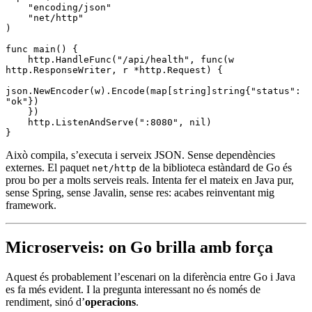
    "encoding/json"
    "net/http"
)
func
 main
() {
    http.
HandleFunc
(
"/api/health"
, 
func
(w 
http
.
ResponseWriter
, r 
*
http
.
Request
) {
json.
NewEncoder
(w).
Encode
(
map
[
string
]
string
{
"status"
: 
"ok"
})
    })
    http.
ListenAndServe
(
":8080"
, 
nil
)
}
Això compila, s’executa i serveix JSON. Sense dependències
externes. El paquet
de la biblioteca estàndard de Go és
net/http
prou bo per a molts serveis reals. Intenta fer el mateix en Java pur,
sense Spring, sense Javalin, sense res: acabes reinventant mig
framework.
Microserveis: on Go brilla amb força
Aquest és probablement l’escenari on la diferència entre Go i Java
es fa més evident. I la pregunta interessant no és només de
rendiment, sinó d’
operacions
.