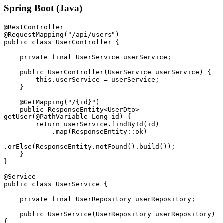
Spring Boot (Java)
@
RestController
@
RequestMapping
(
"/api/users"
)
public
 class
 UserController
 {
    private
 final
 UserService
 userService;
    public
 UserController
(
UserService
 userService) {
        this
.
userService
 =
 userService;
    }
    @
GetMapping
(
"/{id}"
)
    public
 ResponseEntity
<
UserDto
> 
getUser
(@
PathVariable
 Long
 id) {
        return
 userService
.
findById
(id)
            .
map
(ResponseEntity
::
ok)
.
orElse
(
ResponseEntity
.
notFound
()
.
build
());
    }
}
@
Service
public
 class
 UserService
 {
    private
 final
 UserRepository
 userRepository;
    public
 UserService
(
UserRepository
 userRepository) 
{