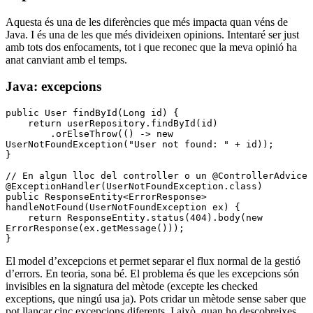
Aquesta és una de les diferències que més impacta quan véns de
Java. I és una de les que més divideixen opinions. Intentaré ser just
amb tots dos enfocaments, tot i que reconec que la meva opinió ha
anat canviant amb el temps.
Java: excepcions
public
 User
 findById(
Long
 id)
 {
    return
 userRepository
.
findById
(id)
        .
orElseThrow
(() 
->
 new
UserNotFoundException(
"User not found: "
 +
 id)
);
}
// En algun lloc del controller o un @ControllerAdvice
@
ExceptionHandler
(
UserNotFoundException
.
class
)
public
 ResponseEntity<
ErrorResponse
>
handleNotFound(
UserNotFoundException
 ex)
 {
    return
 ResponseEntity
.
status
(
404
)
.
body
(
new
ErrorResponse(
ex
.
getMessage())
);
}
El model d’excepcions et permet separar el flux normal de la gestió
d’errors. En teoria, sona bé. El problema és que les excepcions són
invisibles en la signatura del mètode (excepte les checked
exceptions, que ningú usa ja). Pots cridar un mètode sense saber que
pot llançar cinc excepcions diferents. I això, quan ho descobreixes