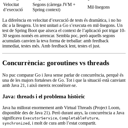
Velocitat
Segons (càrrega JVM +
Mil·lisegons
d’execució
Spring context)
La diferència en velocitat d’execució de tests és dramàtica, i no ho
dic a la lleugera. Un test unitari a Go s’executa en mil·lisegons. Un
test de Spring Boot que aixeca el context de l’aplicació pot trigar 10-
30 segons només en arrencar. Sembla poc, però aquells segons
acumulats canvien la teva forma de treballar: amb feedback
immediat, testes més. Amb feedback lent, testes el just.
Concurrència: goroutines vs threads
No puc comparar Go i Java sense parlar de concurrència, perquè és
una de les majors fortaleses de Go. Tot i que la situació està canviant
amb Java 21, i això mereix reconèixer-se.
Java: threads i el problema històric
Java ha millorat enormement amb Virtual Threads (Project Loom,
disponible des de Java 21). Però durant anys, la concurrència a Java
significava
,
,
ExecutorService
CompletableFuture
, i molt de cura amb l’estat compartit.
synchronized