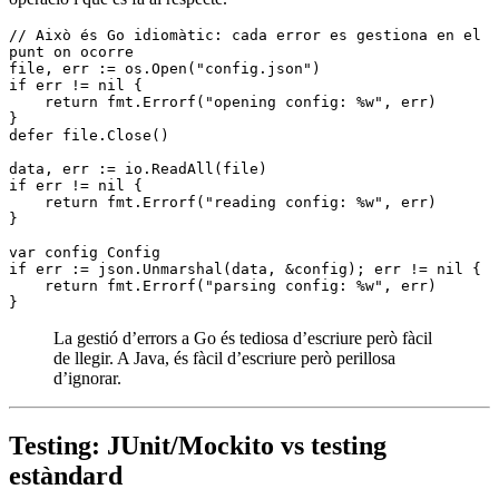
// Això és Go idiomàtic: cada error es gestiona en el 
punt on ocorre
file, err 
:=
 os.
Open
(
"config.json"
)
if
 err 
!=
 nil
 {
    return
 fmt.
Errorf
(
"opening config: 
%w
"
, err)
}
defer
 file.
Close
()
data, err 
:=
 io.
ReadAll
(file)
if
 err 
!=
 nil
 {
    return
 fmt.
Errorf
(
"reading config: 
%w
"
, err)
}
var
 config 
Config
if
 err 
:=
 json.
Unmarshal
(data, 
&
config); err 
!=
 nil
 {
    return
 fmt.
Errorf
(
"parsing config: 
%w
"
, err)
}
La gestió d’errors a Go és tediosa d’escriure però fàcil
de llegir. A Java, és fàcil d’escriure però perillosa
d’ignorar.
Testing: JUnit/Mockito vs testing
estàndard