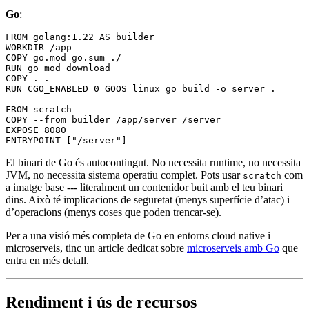
Go
:
FROM
 golang:1.22 
AS
 builder
WORKDIR
 /app
COPY
 go.mod go.sum ./
RUN
 go mod download
COPY
 . .
RUN
 CGO_ENABLED=0 GOOS=linux go build -o server .
FROM
 scratch
COPY
 --from=builder /app/server /server
EXPOSE
 8080
ENTRYPOINT
 [
"/server"
]
El binari de Go és autocontingut. No necessita runtime, no necessita
JVM, no necessita sistema operatiu complet. Pots usar
com
scratch
a imatge base --- literalment un contenidor buit amb el teu binari
dins. Això té implicacions de seguretat (menys superfície d’atac) i
d’operacions (menys coses que poden trencar-se).
Per a una visió més completa de Go en entorns cloud native i
microserveis, tinc un article dedicat sobre
microserveis amb Go
que
entra en més detall.
Rendiment i ús de recursos