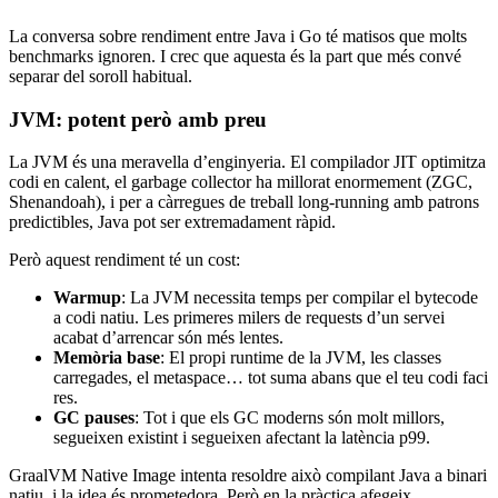
La conversa sobre rendiment entre Java i Go té matisos que molts
benchmarks ignoren. I crec que aquesta és la part que més convé
separar del soroll habitual.
JVM: potent però amb preu
La JVM és una meravella d’enginyeria. El compilador JIT optimitza
codi en calent, el garbage collector ha millorat enormement (ZGC,
Shenandoah), i per a càrregues de treball long-running amb patrons
predictibles, Java pot ser extremadament ràpid.
Però aquest rendiment té un cost:
Warmup
: La JVM necessita temps per compilar el bytecode
a codi natiu. Les primeres milers de requests d’un servei
acabat d’arrencar són més lentes.
Memòria base
: El propi runtime de la JVM, les classes
carregades, el metaspace… tot suma abans que el teu codi faci
res.
GC pauses
: Tot i que els GC moderns són molt millors,
segueixen existint i segueixen afectant la latència p99.
GraalVM Native Image intenta resoldre això compilant Java a binari
natiu, i la idea és prometedora. Però en la pràctica afegeix