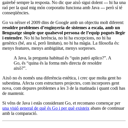
gairebé sempre la resposta. No dic que això sigui dolent --- hi ha una
raó per la qual mig món corporatiu funciona amb Java --- però sí té
conseqüències.
Go va néixer el 2009 dins de Google amb un objectiu molt diferent:
resoldre problemes d’enginyeria de sistemes a escala, amb un
llenguatge simple que qualsevol persona de l’equip pogués llegir
i entendre
. No hi ha herència, no hi ha excepcions, no hi ha
genèrics (bé, ara sí, però limitats), no hi ha màgia. La filosofia és:
menys features, menys ambigüitat, menys sorpreses.
A Java, la pregunta habitual és “quin patró aplico?”. A
Go, és “quina és la forma més directa de resoldre
això?”.
Això no és només una diferència estètica, i crec que molta gent ho
subestima. Afecta com estructures projectes, com incorpores gent
nova, com depures problemes a les 3 de la matinada i quant codi has
de mantenir.
Si véns de Java i estàs considerant Go, et recomano començar per
una visió general de què és Go i per què existeix
abans de continuar
amb la comparació.