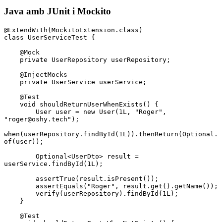
Java amb JUnit i Mockito
@
ExtendWith
(
MockitoExtension
.
class
)
class
 UserServiceTest
 {
    @
Mock
    private
 UserRepository
 userRepository;
    @
InjectMocks
    private
 UserService
 userService;
    @
Test
    void
 shouldReturnUserWhenExists
() {
        User
 user 
=
 new
 User(
1L
,
 "Roger"
,
"roger@oshy.tech"
)
;
when(
userRepository
.
findById(
1L
))
.
thenReturn
(
Optional
.
of
(user));
        Optional
<
UserDto
> result 
=
userService
.
findById
(
1L
);
        assertTrue(
result
.
isPresent())
;
        assertEquals(
"Roger"
,
 result
.
get()
.
getName())
;
        verify(userRepository)
.
findById
(
1L
);
    }
    @
Test