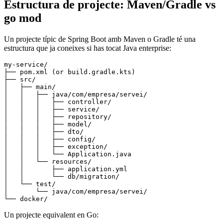
Estructura de projecte: Maven/Gradle vs
go mod
Un projecte típic de Spring Boot amb Maven o Gradle té una
estructura que ja coneixes si has tocat Java enterprise:
my-service/
├── pom.xml (or build.gradle.kts)
├── src/
│   ├── main/
│   │   ├── java/com/empresa/servei/
│   │   │   ├── controller/
│   │   │   ├── service/
│   │   │   ├── repository/
│   │   │   ├── model/
│   │   │   ├── dto/
│   │   │   ├── config/
│   │   │   ├── exception/
│   │   │   └── Application.java
│   │   └── resources/
│   │       ├── application.yml
│   │       └── db/migration/
│   └── test/
│       └── java/com/empresa/servei/
└── docker/
Un projecte equivalent en Go: