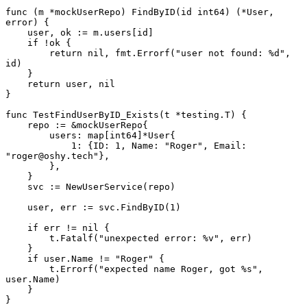
func
 (m 
*
mockUserRepo
) 
FindByID
(id 
int64
) (
*
User
, 
error
) {
    user, ok 
:=
 m.users[id]
    if
 !
ok {
        return
 nil
, fmt.
Errorf
(
"user not found: 
%d
"
, 
id)
    }
    return
 user, 
nil
}
func
 TestFindUserByID_Exists
(t 
*
testing
.
T
) {
    repo 
:=
 &
mockUserRepo
{
        users: 
map
[
int64
]
*
User
{
            1
: {ID: 
1
, Name: 
"Roger"
, Email: 
"roger@oshy.tech"
},
        },
    }
    svc 
:=
 NewUserService
(repo)
    user, err 
:=
 svc.
FindByID
(
1
)
    if
 err 
!=
 nil
 {
        t.
Fatalf
(
"unexpected error: 
%v
"
, err)
    }
    if
 user.Name 
!=
 "Roger"
 {
        t.
Errorf
(
"expected name Roger, got 
%s
"
, 
user.Name)
    }
}