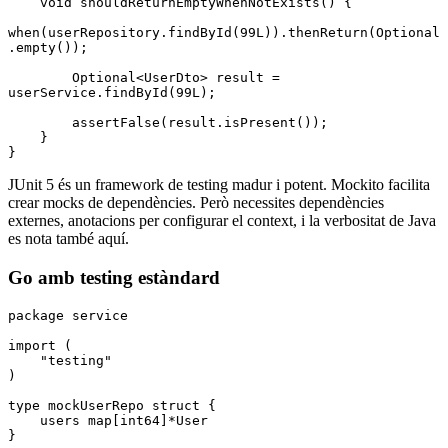
    void
 shouldReturnEmptyWhenNotExists
() {
when(
userRepository
.
findById(
99L
))
.
thenReturn
(
Optional
.
empty
());
        Optional
<
UserDto
> result 
=
userService
.
findById
(
99L
);
        assertFalse(
result
.
isPresent())
;
    }
}
JUnit 5 és un framework de testing madur i potent. Mockito facilita
crear mocks de dependències. Però necessites dependències
externes, anotacions per configurar el context, i la verbositat de Java
es nota també aquí.
Go amb testing estàndard
package
 service
import
 (
    "testing"
)
type
 mockUserRepo
 struct
 {
    users 
map
[
int64
]
*
User
}