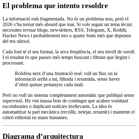
El problema que intento resoldre
La informació està fragmentada. No és un problema nou, però el
2026 s’ha tornat més absurd que mai. Si vols seguir un tema tècnic
necessites revisar blogs, newsletters, RSS, Telegram, X, Reddit,
Hacker News i probablement tres o quatre fonts més que depenen
del teu nínxol.
Cada font té el seu format, la seva freqüència, el seu nivell de soroll.
I el resultat és que passes més temps buscant i filtrant que llegint i
processant.
Rolsfera neix d’una frustració real: vull un flux on la
informació arribi a mi, filtrada i resumida, sense haver
d’obrir quinze pestanyes cada matí.
Però no vull un sistema completament automàtic que publiqui sense
supervisió. He vist massa bots de contingut que acaben vomitant
escombraries o duplicant notícies irrellevants. La idea és
automatitzar la part mecànica (recollir, netejar, resumir) i mantenir el
criteri editorial en mans humanes.
Diagrama d’arquitectura