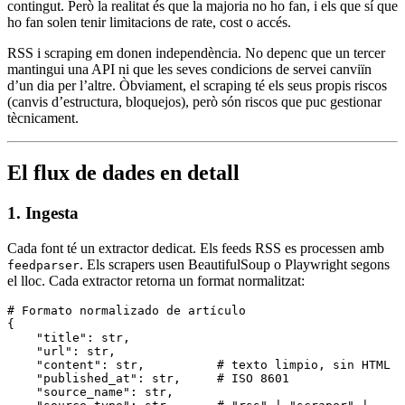
contingut. Però la realitat és que la majoria no ho fan, i els que sí que
ho fan solen tenir limitacions de rate, cost o accés.
RSS i scraping em donen independència. No depenc que un tercer
mantingui una API ni que les seves condicions de servei canviïn
d’un dia per l’altre. Òbviament, el scraping té els seus propis riscos
(canvis d’estructura, bloquejos), però són riscos que puc gestionar
tècnicament.
El flux de dades en detall
1. Ingesta
Cada font té un extractor dedicat. Els feeds RSS es processen amb
. Els scrapers usen BeautifulSoup o Playwright segons
feedparser
el lloc. Cada extractor retorna un format normalitzat:
# Formato normalizado de artículo
{
    "title"
:
 str
,
    "url"
:
 str
,
    "content"
:
 str
,
          # texto limpio, sin HTML
    "published_at"
:
 str
,
     # ISO 8601
    "source_name"
:
 str
,