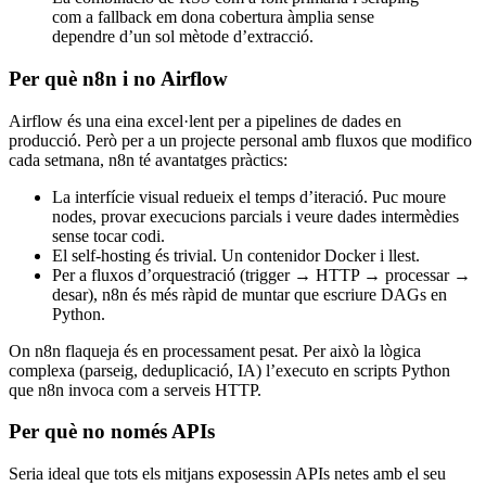
com a fallback em dona cobertura àmplia sense
dependre d’un sol mètode d’extracció.
Per què n8n i no Airflow
Airflow és una eina excel·lent per a pipelines de dades en
producció. Però per a un projecte personal amb fluxos que modifico
cada setmana, n8n té avantatges pràctics:
La interfície visual redueix el temps d’iteració. Puc moure
nodes, provar execucions parcials i veure dades intermèdies
sense tocar codi.
El self-hosting és trivial. Un contenidor Docker i llest.
Per a fluxos d’orquestració (trigger → HTTP → processar →
desar), n8n és més ràpid de muntar que escriure DAGs en
Python.
On n8n flaqueja és en processament pesat. Per això la lògica
complexa (parseig, deduplicació, IA) l’executo en scripts Python
que n8n invoca com a serveis HTTP.
Per què no només APIs
Seria ideal que tots els mitjans exposessin APIs netes amb el seu