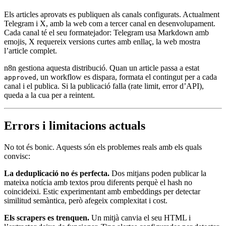
Els articles aprovats es publiquen als canals configurats. Actualment
Telegram i X, amb la web com a tercer canal en desenvolupament.
Cada canal té el seu formatejador: Telegram usa Markdown amb
emojis, X requereix versions curtes amb enllaç, la web mostra
l’article complet.
n8n gestiona aquesta distribució. Quan un article passa a estat
, un workflow es dispara, formata el contingut per a cada
approved
canal i el publica. Si la publicació falla (rate limit, error d’API),
queda a la cua per a reintent.
Errors i limitacions actuals
No tot és bonic. Aquests són els problemes reals amb els quals
convisc:
La deduplicació no és perfecta.
Dos mitjans poden publicar la
mateixa notícia amb textos prou diferents perquè el hash no
coincideixi. Estic experimentant amb embeddings per detectar
similitud semàntica, però afegeix complexitat i cost.
Els scrapers es trenquen.
Un mitjà canvia el seu HTML i