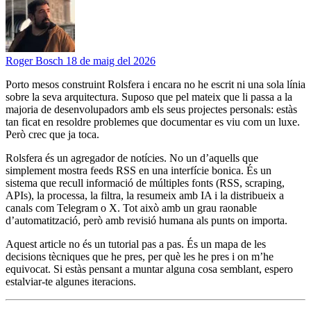
Roger Bosch
18 de maig del 2026
Porto mesos construint Rolsfera i encara no he escrit ni una sola línia
sobre la seva arquitectura. Suposo que pel mateix que li passa a la
majoria de desenvolupadors amb els seus projectes personals: estàs
tan ficat en resoldre problemes que documentar es viu com un luxe.
Però crec que ja toca.
Rolsfera és un agregador de notícies. No un d’aquells que
simplement mostra feeds RSS en una interfície bonica. És un
sistema que recull informació de múltiples fonts (RSS, scraping,
APIs), la processa, la filtra, la resumeix amb IA i la distribueix a
canals com Telegram o X. Tot això amb un grau raonable
d’automatització, però amb revisió humana als punts on importa.
Aquest article no és un tutorial pas a pas. És un mapa de les
decisions tècniques que he pres, per què les he pres i on m’he
equivocat. Si estàs pensant a muntar alguna cosa semblant, espero
estalviar-te algunes iteracions.