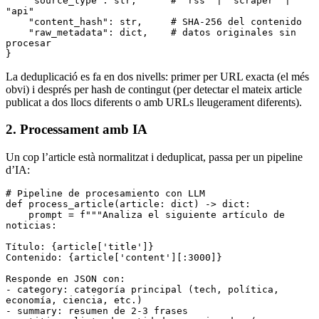
    "source_type"
:
 str
,
      # "rss" | "scraper" | 
"api"
    "content_hash"
:
 str
,
     # SHA-256 del contenido
    "raw_metadata"
:
 dict
,
    # datos originales sin 
procesar
}
La deduplicació es fa en dos nivells: primer per URL exacta (el més
obvi) i després per hash de contingut (per detectar el mateix article
publicat a dos llocs diferents o amb URLs lleugerament diferents).
2. Processament amb IA
Un cop l’article està normalitzat i deduplicat, passa per un pipeline
d’IA:
# Pipeline de procesamiento con LLM
def
 process_article
(
article
:
 dict
) 
->
 dict
:
    prompt 
=
 f
"""Analiza el siguiente artículo de 
noticias:
Título: 
{
article
[
'title'
]
}
Contenido: 
{
article
[
'content'
]
[
:
3000
]
}
Responde en JSON con:
- category: categoría principal (tech, política, 
economía, ciencia, etc.)
- summary: resumen de 2-3 frases