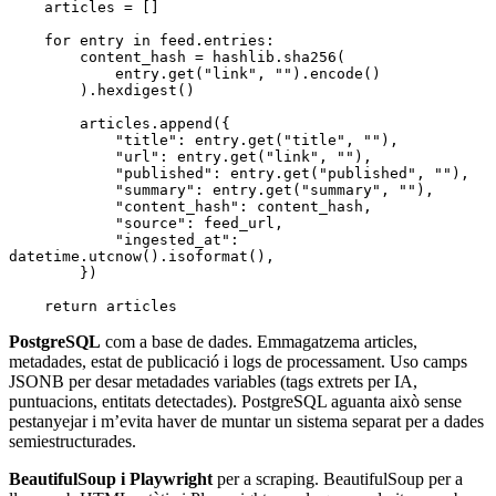
    articles 
=
 []
    for
 entry 
in
 feed
.
entries
:
        content_hash 
=
 hashlib
.
sha256
(
            entry.
get
(
"link"
, 
""
).
encode
()
        ).
hexdigest
()
        articles
.
append
({
            "title"
: entry.
get
(
"title"
, 
""
),
            "url"
: entry.
get
(
"link"
, 
""
),
            "published"
: entry.
get
(
"published"
, 
""
),
            "summary"
: entry.
get
(
"summary"
, 
""
),
            "content_hash"
: content_hash,
            "source"
: feed_url,
            "ingested_at"
: 
datetime.
utcnow
().
isoformat
(),
        })
    return
 articles
PostgreSQL
com a base de dades. Emmagatzema articles,
metadades, estat de publicació i logs de processament. Uso camps
JSONB per desar metadades variables (tags extrets per IA,
puntuacions, entitats detectades). PostgreSQL aguanta això sense
pestanyejar i m’evita haver de muntar un sistema separat per a dades
semiestructurades.
BeautifulSoup i Playwright
per a scraping. BeautifulSoup per a