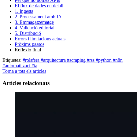
Per què no només APIs
El flux de dades en detall
1. Ingesta
2. Processament amb IA
3. Emmagatzematge
4. Validació editorial
5. Distribució
Errors i limitacions actuals
Pròxims passos
Reflexió final
Etiquetes:
#rolsfera
#arquitectura
#scraping
#rss
#python
#n8n
#automatitzaci
#ia
Torna a tots els articles
Articles relacionats