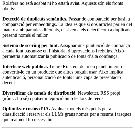
Rolsfera no està acabat ni ho estarà aviat. Aquests són els fronts
oberts:
Detecció de duplicats semàntics.
Passar de comparació per hash a
comparació per embeddings. La idea és que si dos articles parlen del
mateix amb paraules diferents, el sistema els detecti com a duplicats i
presenti només el millor.
Sistema de scoring per font.
Assignar una puntuació de confiança
a cada font basant-se en l’historial d’aprovacions i rebuigs. Això
permetria automatitzar la publicació de fonts d’alta confiança.
Interfície web pública.
Treure Rolsfera del meu panell intern i
convertir-lo en un producte que altres puguin usar. Això implica
autenticació, personalització de fonts i una capa de presentació
decent.
Diversificar els canals de distribució.
Newsletter, RSS propi
(irònic, ho sé) i potser integració amb lectors de feeds.
Optimitzar costos d’IA.
Avaluar models més petits per a
classificació i reservar els LLMs grans només per a resums i tasques
que realment ho necessitin.