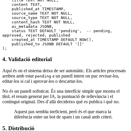
    title 
TEXT
 NOT NULL
,
    content 
TEXT
,
    published_at 
TIMESTAMP
,
    source_name 
TEXT
 NOT NULL
,
    source_type 
TEXT
 NOT NULL
,
    content_hash 
TEXT
 NOT NULL
,
    ai_metadata JSONB,
    status
 TEXT
 DEFAULT
 'pending'
,  
-- pending, 
approved, rejected, published
    created_at 
TIMESTAMP
 DEFAULT
 NOW
(),
    published_to JSONB 
DEFAULT
 '[]'
);
4. Validació editorial
Aquí és on el sistema deixa de ser automàtic. Els articles processats
arriben amb estat
a un panell intern on puc revisar-los,
pending
editar-los si cal i aprovar-los o descartar-los.
No és un panell sofisticat. És una interfície simple que mostra el
títol, el resum generat per IA, la puntuació de rellevància i el
contingut original. Des d’allà decideixo què es publica i què no.
Aquest pas sembla ineficient, però és el que marca la
diferència entre un bot de spam i un canal amb criteri.
5. Distribució