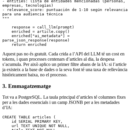
- entities: lista de entidades mencionadas (personas, 
empresas, tecnologías)
- relevance_score: puntuación de 1-10 según relevancia 
para una audiencia técnica
"""
    response 
=
 call_llm
(prompt)
    enriched 
=
 article
.
copy
()
    enriched
[
"ai_metadata"
]
 =
parse_json_response
(response)
    return
 enriched
Aquest pas no és gratuït. Cada crida a l’API del LLM té un cost en
tokens, i quan processes centenars d’articles al dia, la despesa
s’acumula. Per això aplico un primer filtre abans de la IA: si l’article
ja existeix a la base de dades o la seva font té una taxa de rellevància
històricament baixa, no el processo.
3. Emmagatzematge
Tot va a PostgreSQL. La taula principal d’articles té columnes fixes
per a les dades essencials i un camp JSONB per a les metadades
d’IA:
CREATE
 TABLE
 articles
 (
    id 
SERIAL
 PRIMARY KEY
,
    url
 TEXT
 UNIQUE
 NOT NULL
,