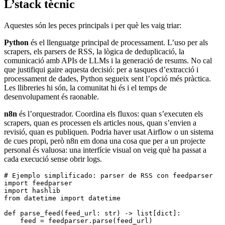
L’stack tècnic
Aquestes són les peces principals i per què les vaig triar:
Python
és el llenguatge principal de processament. L’uso per als
scrapers, els parsers de RSS, la lògica de deduplicació, la
comunicació amb APIs de LLMs i la generació de resums. No cal
que justifiqui gaire aquesta decisió: per a tasques d’extracció i
processament de dades, Python segueix sent l’opció més pràctica.
Les llibreries hi són, la comunitat hi és i el temps de
desenvolupament és raonable.
n8n
és l’orquestrador. Coordina els fluxos: quan s’executen els
scrapers, quan es processen els articles nous, quan s’envien a
revisió, quan es publiquen. Podria haver usat Airflow o un sistema
de cues propi, però n8n em dona una cosa que per a un projecte
personal és valuosa: una interfície visual on veig què ha passat a
cada execució sense obrir logs.
# Ejemplo simplificado: parser de RSS con feedparser
import
 feedparser
import
 hashlib
from
 datetime 
import
 datetime
def
 parse_feed
(
feed_url
:
 str
) 
->
 list
[
dict
]
:
    feed 
=
 feedparser
.
parse
(feed_url)