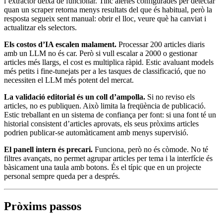
l’extractor deixa de funcionar. Tinc alertes configurades per detectar
quan un scraper retorna menys resultats del que és habitual, però la
resposta segueix sent manual: obrir el lloc, veure què ha canviat i
actualitzar els selectors.
Els costos d’IA escalen malament.
Processar 200 articles diaris
amb un LLM no és car. Però si vull escalar a 2000 o gestionar
articles més llargs, el cost es multiplica ràpid. Estic avaluant models
més petits i fine-tunejats per a les tasques de classificació, que no
necessiten el LLM més potent del mercat.
La validació editorial és un coll d’ampolla.
Si no reviso els
articles, no es publiquen. Això limita la freqüència de publicació.
Estic treballant en un sistema de confiança per font: si una font té un
historial consistent d’articles aprovats, els seus pròxims articles
podrien publicar-se automàticament amb menys supervisió.
El panell intern és precari.
Funciona, però no és còmode. No té
filtres avançats, no permet agrupar articles per tema i la interfície és
bàsicament una taula amb botons. És el típic que en un projecte
personal sempre queda per a després.
Pròxims passos