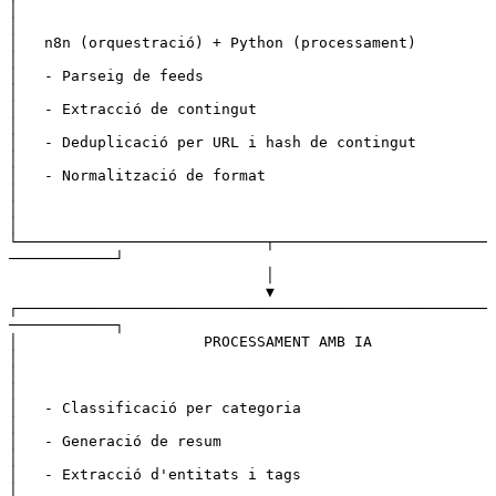
│                                                                 
│
│   n8n (orquestració) + Python (processament)                    
│
│   - Parseig de feeds                                            
│
│   - Extracció de contingut                                      
│
│   - Deduplicació per URL i hash de contingut                    
│
│   - Normalització de format                                     
│
│                                                                 
│
└────────────────────────────┬────────────────────────
────────────┘
                             │
                             ▼
┌─────────────────────────────────────────────────────
────────────┐
│                     PROCESSAMENT AMB IA                         
│
│                                                                 
│
│   - Classificació per categoria                                 
│
│   - Generació de resum                                          
│
│   - Extracció d'entitats i tags                                 
│