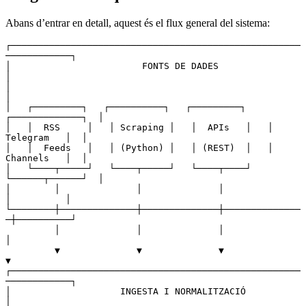
Abans d’entrar en detall, aquest és el flux general del sistema:
┌─────────────────────────────────────────────────────
────────────┐
│                        FONTS DE DADES                           
│
│                                                                 
│
│   ┌─────────┐   ┌──────────┐   ┌─────────┐   
┌─────────────┐  │
│   │  RSS     │   │ Scraping │   │  APIs   │   │  
Telegram   │  │
│   │  Feeds   │   │ (Python) │   │ (REST)  │   │  
Channels   │  │
│   └────┬─────┘   └────┬─────┘   └────┬────┘   
└──────┬──────┘  │
│        │              │              │               
│          │
└────────┼──────────────┼──────────────┼──────────────
─┼──────────┘
         │              │              │               
│
         ▼              ▼              ▼               
▼
┌─────────────────────────────────────────────────────
────────────┐
│                    INGESTA I NORMALITZACIÓ                       
│