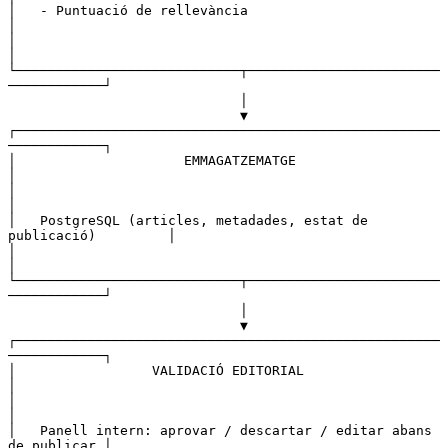
│   - Puntuació de rellevància                                    
│
│                                                                 
│
└────────────────────────────┬────────────────────────
────────────┘
                             │
                             ▼
┌─────────────────────────────────────────────────────
────────────┐
│                     EMMAGATZEMATGE                              
│
│                                                                 
│
│   PostgreSQL (articles, metadades, estat de 
publicació)         │
│                                                                 
│
└────────────────────────────┬────────────────────────
────────────┘
                             │
                             ▼
┌─────────────────────────────────────────────────────
────────────┐
│                 VALIDACIÓ EDITORIAL                             
│
│                                                                 
│
│   Panell intern: aprovar / descartar / editar abans 
de publicar │