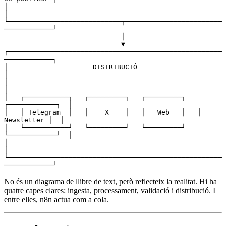
│                                                                 
│
└────────────────────────────┬────────────────────────
────────────┘
                             │
                             ▼
┌─────────────────────────────────────────────────────
────────────┐
│                     DISTRIBUCIÓ                                 
│
│                                                                 
│
│   ┌───────────┐   ┌─────────┐   ┌─────────┐   
┌────────────┐  │
│   │ Telegram  │   │    X    │   │   Web   │   │  
Newsletter │  │
│   └───────────┘   └─────────┘   └─────────┘   
└────────────┘  │
│                                                                 
│
└─────────────────────────────────────────────────────
────────────┘
No és un diagrama de llibre de text, però reflecteix la realitat. Hi ha
quatre capes clares: ingesta, processament, validació i distribució. I
entre elles, n8n actua com a cola.