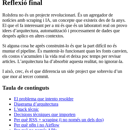
Reflexió final
Rolsfera no és un projecte revolucionari. És un agregador de
notícies amb scraping i IA, un concepte que existeix des de fa anys.
El que el fa interessant per a mi és que és un laboratori real on provo
idees d’arquitectura, automatització i processament de dades que
després aplico en altres contextos.
Si alguna cosa he après construint-lo és que la part difícil no és
muntar el pipeline. És mantenir-lo funcionant quan les fonts canvien,
els costos s’acumulen i la vida real et deixa poc temps per revisar
articles. L’arquitectura ha d’absorbir aquesta realitat, no ignorar-la.
I això, crec, és el que diferencia un side project que sobreviu d’un
que mor al tercer commit.
Taula de continguts
El problema que intento resoldre
Diagrama d’arquitectura
L’stack tècnic
Decisions tècniques que importen
Per què RSS + scraping (i no només un dels dos)
Per què n8n i no Airflow