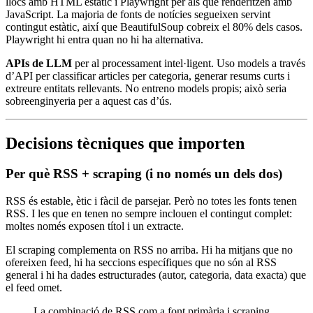
llocs amb HTML estàtic i Playwright per als que renderitzen amb
JavaScript. La majoria de fonts de notícies segueixen servint
contingut estàtic, així que BeautifulSoup cobreix el 80% dels casos.
Playwright hi entra quan no hi ha alternativa.
APIs de LLM
per al processament intel·ligent. Uso models a través
d’API per classificar articles per categoria, generar resums curts i
extreure entitats rellevants. No entreno models propis; això seria
sobreenginyeria per a aquest cas d’ús.
Decisions tècniques que importen
Per què RSS + scraping (i no només un dels dos)
RSS és estable, ètic i fàcil de parsejar. Però no totes les fonts tenen
RSS. I les que en tenen no sempre inclouen el contingut complet:
moltes només exposen títol i un extracte.
El scraping complementa on RSS no arriba. Hi ha mitjans que no
ofereixen feed, hi ha seccions específiques que no són al RSS
general i hi ha dades estructurades (autor, categoria, data exacta) que
el feed omet.
La combinació de RSS com a font primària i scraping