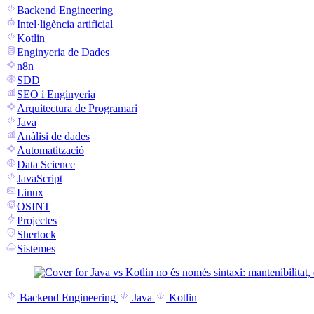
Backend Engineering
Intel·ligència artificial
Kotlin
Enginyeria de Dades
n8n
SDD
SEO i Enginyeria
Arquitectura de Programari
Java
Anàlisi de dades
Automatització
Data Science
JavaScript
Linux
OSINT
Projectes
Sherlock
Sistemes
Backend Engineering
Java
Kotlin