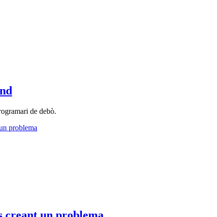
end
rogramari de debò.
tàs creant un problema