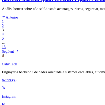
Anàlisi honest sobre n8n self-hosted: avantatges, riscos, seguretat, man
Anterior
1
2
3
4
5
...
18
Següent
OshyTech
Enginyeria backend i de dades orientada a sistemes escalables, automat
twitter (x)
instagram