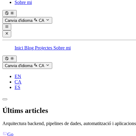
Sobre mi
Canvia d'idioma
CA
Inici
Blog
Projectes
Sobre mi
Canvia d'idioma
CA
EN
CA
ES
Últims articles
Arquitectura backend, pipelines de dades, automatització i aplicacions
Go