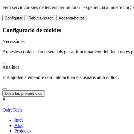
Fem servir cookies de tercers per millorar l'experiència al nostre lloc;
Configurar
Rebutja-ho tot
Accepta-ho tot
Configuració de cookies
Necessàries
Aquestes cookies són essencials per al funcionament del lloc i no es p
Analítica
Ens ajuden a entendre com interactuen els usuaris amb el lloc.
Desa les preferències
OshyTech
Inici
Blog
Projectes