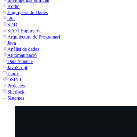
Intel·ligència artificial
Kotlin
Enginyeria de Dades
n8n
SDD
SEO i Enginyeria
Arquitectura de Programari
Java
Anàlisi de dades
Automatització
Data Science
JavaScript
Linux
OSINT
Projectes
Sherlock
Sistemes