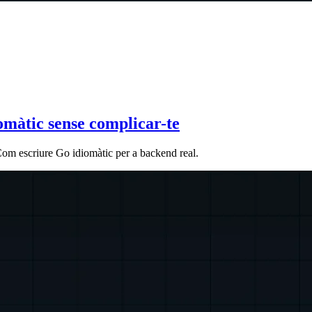
omàtic sense complicar-te
 Com escriure Go idiomàtic per a backend real.