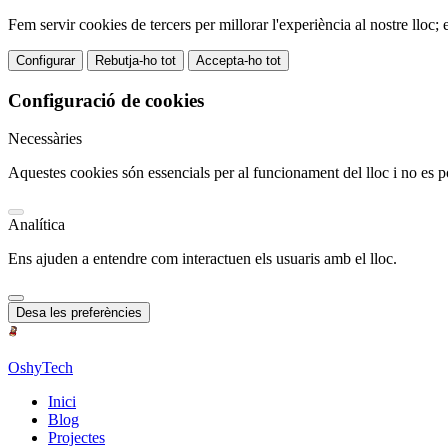
Fem servir cookies de tercers per millorar l'experiència al nostre lloc;
Configurar
Rebutja-ho tot
Accepta-ho tot
Configuració de cookies
Necessàries
Aquestes cookies són essencials per al funcionament del lloc i no es p
Analítica
Ens ajuden a entendre com interactuen els usuaris amb el lloc.
Desa les preferències
OshyTech
Inici
Blog
Projectes