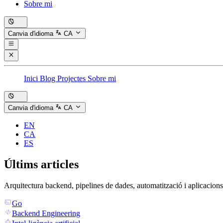
Sobre mi
Canvia d'idioma
CA
Inici
Blog
Projectes
Sobre mi
Canvia d'idioma
CA
EN
CA
ES
Últims articles
Arquitectura backend, pipelines de dades, automatització i aplicacions
Go
Backend Engineering