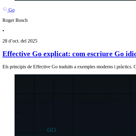
Go
Roger Bosch
•
28 d’oct. del 2025
Effective Go explicat: com escriure Go idi
Els principis de Effective Go traduïts a exemples moderns i pràctics.