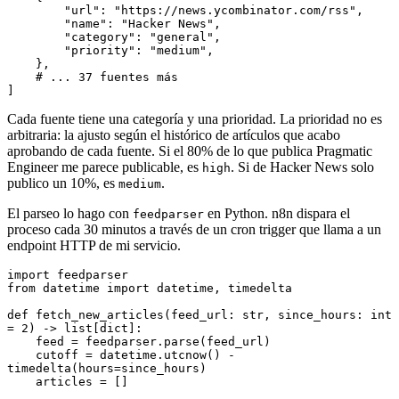
        "url"
:
 "https://news.ycombinator.com/rss"
,
        "name"
:
 "Hacker News"
,
        "category"
:
 "general"
,
        "priority"
:
 "medium"
,
    },
    # ... 37 fuentes más
]
Cada fuente tiene una categoría y una prioridad. La prioridad no es
arbitraria: la ajusto según el histórico de artículos que acabo
aprobando de cada fuente. Si el 80% de lo que publica Pragmatic
Engineer me parece publicable, es
. Si de Hacker News solo
high
publico un 10%, es
.
medium
El parseo lo hago con
en Python. n8n dispara el
feedparser
proceso cada 30 minutos a través de un cron trigger que llama a un
endpoint HTTP de mi servicio.
import
 feedparser
from
 datetime 
import
 datetime
,
 timedelta
def
 fetch_new_articles
(
feed_url
:
 str
,
 since_hours
:
 int
=
 2
) 
->
 list
[
dict
]
:
    feed 
=
 feedparser
.
parse
(feed_url)
    cutoff 
=
 datetime
.
utcnow
()
 -
timedelta
(hours
=
since_hours)
    articles 
=
 []