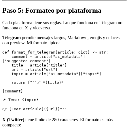
Paso 5: Formateo por plataforma
Cada plataforma tiene sus reglas. Lo que funciona en Telegram no
funciona en X y viceversa.
Telegram
permite mensajes largos, Markdown, emojis y enlaces
con preview. Mi formato típico:
def
 format_for_telegram
(
article
:
 dict
) 
->
 str
:
    comment 
=
 article
[
"ai_metadata"
]
[
"suggested_comment"
]
    title 
=
 article
[
"title"
]
    url 
=
 article
[
"url"
]
    topic 
=
 article
[
"ai_metadata"
]
[
"topic"
]
    return
 f
"""🔗 *
{
title
}
*
{
comment
}
📌 Tema: 
{
topic
}
👉 [Leer artículo](
{
url
}
)"""
X (Twitter)
tiene límite de 280 caracteres. El formato es más
compacto: