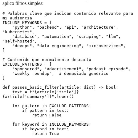
aplico filtros simples:
# Palabras clave que indican contenido relevante para 
mi audiencia
INCLUDE_KEYWORDS 
=
 [
    "python"
,
 "backend"
,
 "api"
,
 "architecture"
,
"kubernetes"
,
    "database"
,
 "automation"
,
 "scraping"
,
 "llm"
,
"self-hosted"
,
    "devops"
,
 "data engineering"
,
 "microservices"
,
]
# Contenido que normalmente descarto
EXCLUDE_PATTERNS 
=
 [
    "sponsored"
,
 "advertisement"
,
 "podcast episode"
,
    "weekly roundup"
,
  # demasiado genérico
]
def
 passes_basic_filter
(
article
:
 dict
) 
->
 bool
:
    text 
=
 f
"
{
article
[
'title'
]
}
{
article
[
'summary'
]
}
"
.
lower
()
    for
 pattern 
in
 EXCLUDE_PATTERNS
:
        if
 pattern 
in
 text
:
            return
 False
    for
 keyword 
in
 INCLUDE_KEYWORDS
:
        if
 keyword 
in
 text
:
            return
 True