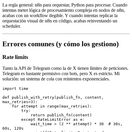
La regla general: n8n para orquestar, Python para procesar. Cuando
intentas meter lógica de procesamiento compleja en nodos de n8n,
acabas con un workflow ilegible. Y cuando intentas replicar la
orquestación visual de n8n en código, acabas reinventando un
scheduler.
Errores comunes (y cómo los gestiono)
Rate limits
Tanto la API de Telegram como la de X tienen límites de peticiones.
Telegram es bastante permisivo con bots, pero X es estricto. Mi
solución: un sistema de cola con reintentos exponenciales.
import
 time
def
 publish_with_retry
(
publish_fn
,
 content
,
max_retries
=
3
):
    for
 attempt 
in
 range
(max_retries):
        try
:
            return
 publish_fn
(content)
        except
 RateLimitError 
as
 e
:
            wait_time 
=
 (
2
 **
 attempt) 
*
 30
  # 30s, 
60s, 120s