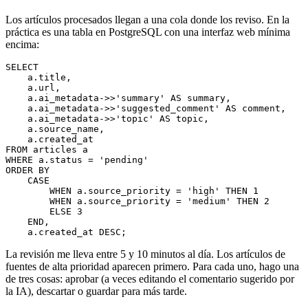
Los artículos procesados llegan a una cola donde los reviso. En la
práctica es una tabla en PostgreSQL con una interfaz web mínima
encima:
SELECT
    a.title,
    a.url,
    a.ai_metadata
->>
'summary'
 AS
 summary,
    a.ai_metadata
->>
'suggested_comment'
 AS
 comment,
    a.ai_metadata
->>
'topic'
 AS
 topic,
    a.source_name,
    a.created_at
FROM
 articles a
WHERE
 a.status 
=
 'pending'
ORDER BY
    CASE
        WHEN
 a.source_priority 
=
 'high'
 THEN
 1
        WHEN
 a.source_priority 
=
 'medium'
 THEN
 2
        ELSE
 3
    END
,
    a.created_at 
DESC
;
La revisión me lleva entre 5 y 10 minutos al día. Los artículos de
fuentes de alta prioridad aparecen primero. Para cada uno, hago una
de tres cosas: aprobar (a veces editando el comentario sugerido por
la IA), descartar o guardar para más tarde.