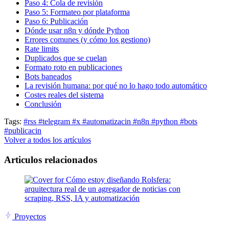
Paso 4: Cola de revisión
Paso 5: Formateo por plataforma
Paso 6: Publicación
Dónde usar n8n y dónde Python
Errores comunes (y cómo los gestiono)
Rate limits
Duplicados que se cuelan
Formato roto en publicaciones
Bots baneados
La revisión humana: por qué no lo hago todo automático
Costes reales del sistema
Conclusión
Tags:
#rss
#telegram
#x
#automatizacin
#n8n
#python
#bots
#publicacin
Volver a todos los artículos
Articulos relacionados
Proyectos