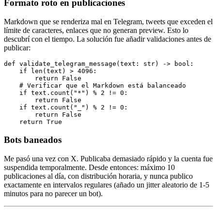
Formato roto en publicaciones
Markdown que se renderiza mal en Telegram, tweets que exceden el
límite de caracteres, enlaces que no generan preview. Esto lo
descubrí con el tiempo. La solución fue añadir validaciones antes de
publicar:
def
 validate_telegram_message
(
text
:
 str
) 
->
 bool
:
    if
 len
(text)
 >
 4096
:
        return
 False
    # Verificar que el Markdown está balanceado
    if
 text
.
count
(
"*"
)
 %
 2
 !=
 0
:
        return
 False
    if
 text
.
count
(
"_"
)
 %
 2
 !=
 0
:
        return
 False
    return
 True
Bots baneados
Me pasó una vez con X. Publicaba demasiado rápido y la cuenta fue
suspendida temporalmente. Desde entonces: máximo 10
publicaciones al día, con distribución horaria, y nunca publico
exactamente en intervalos regulares (añado un jitter aleatorio de 1-5
minutos para no parecer un bot).