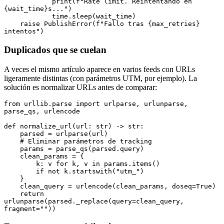
            print
(
f
"Rate limit. Reintentando en 
{
wait_time
}
s..."
)
            time
.
sleep
(wait_time)
    raise
 PublishError
(
f
"Fallo tras 
{
max_retries
}
intentos"
)
Duplicados que se cuelan
A veces el mismo artículo aparece en varios feeds con URLs
ligeramente distintas (con parámetros UTM, por ejemplo). La
solución es normalizar URLs antes de comparar:
from
 urllib
.
parse 
import
 urlparse
,
 urlunparse
,
parse_qs
,
 urlencode
def
 normalize_url
(
url
:
 str
) 
->
 str
:
    parsed 
=
 urlparse
(url)
    # Eliminar parámetros de tracking
    params 
=
 parse_qs
(parsed.query)
    clean_params 
=
 {
        k
:
 v 
for
 k
,
 v 
in
 params
.
items
()
        if
 not
 k
.
startswith
(
"utm_"
)
    }
    clean_query 
=
 urlencode
(clean_params, doseq
=
True
)
    return
urlunparse
(parsed.
_replace
(query
=
clean_query, 
fragment
=
""
))