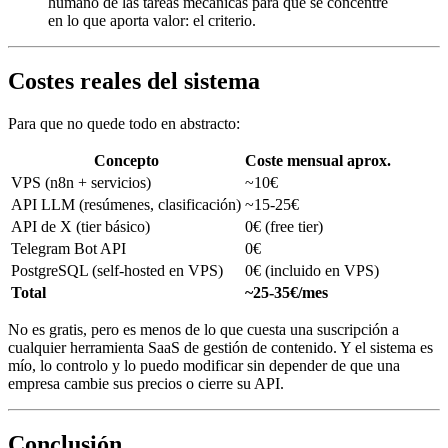
humano de las tareas mecánicas para que se concentre
en lo que aporta valor: el criterio.
Costes reales del sistema
Para que no quede todo en abstracto:
Concepto
Coste mensual aprox.
VPS (n8n + servicios)
~10€
API LLM (resúmenes, clasificación)
~15-25€
API de X (tier básico)
0€ (free tier)
Telegram Bot API
0€
PostgreSQL (self-hosted en VPS)
0€ (incluido en VPS)
Total
~25-35€/mes
No es gratis, pero es menos de lo que cuesta una suscripción a
cualquier herramienta SaaS de gestión de contenido. Y el sistema es
mío, lo controlo y lo puedo modificar sin depender de que una
empresa cambie sus precios o cierre su API.
Conclusión