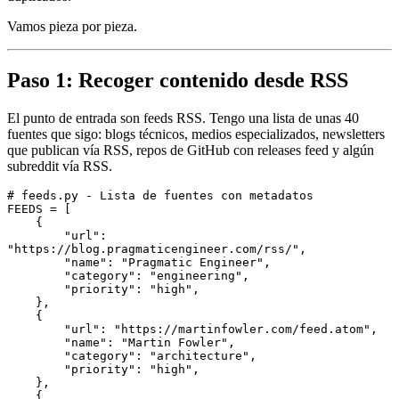
Vamos pieza por pieza.
Paso 1: Recoger contenido desde RSS
El punto de entrada son feeds RSS. Tengo una lista de unas 40
fuentes que sigo: blogs técnicos, medios especializados, newsletters
que publican vía RSS, repos de GitHub con releases feed y algún
subreddit vía RSS.
# feeds.py - Lista de fuentes con metadatos
FEEDS 
=
 [
    {
        "url"
:
"https://blog.pragmaticengineer.com/rss/"
,
        "name"
:
 "Pragmatic Engineer"
,
        "category"
:
 "engineering"
,
        "priority"
:
 "high"
,
    },
    {
        "url"
:
 "https://martinfowler.com/feed.atom"
,
        "name"
:
 "Martin Fowler"
,
        "category"
:
 "architecture"
,
        "priority"
:
 "high"
,
    },
    {