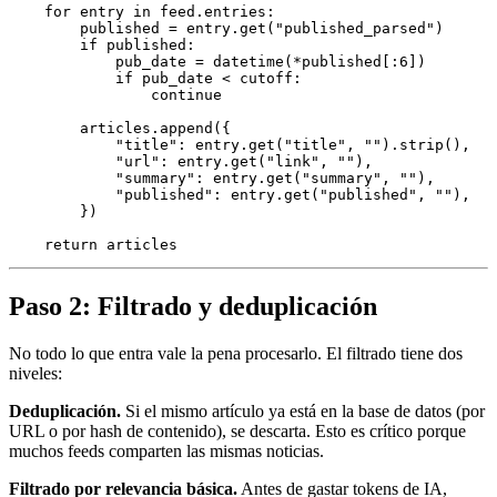
    for
 entry 
in
 feed
.
entries
:
        published 
=
 entry
.
get
(
"published_parsed"
)
        if
 published
:
            pub_date 
=
 datetime
(
*
published[:
6
])
            if
 pub_date 
<
 cutoff
:
                continue
        articles
.
append
({
            "title"
: entry.
get
(
"title"
, 
""
).
strip
(),
            "url"
: entry.
get
(
"link"
, 
""
),
            "summary"
: entry.
get
(
"summary"
, 
""
),
            "published"
: entry.
get
(
"published"
, 
""
),
        })
    return
 articles
Paso 2: Filtrado y deduplicación
No todo lo que entra vale la pena procesarlo. El filtrado tiene dos
niveles:
Deduplicación.
Si el mismo artículo ya está en la base de datos (por
URL o por hash de contenido), se descarta. Esto es crítico porque
muchos feeds comparten las mismas noticias.
Filtrado por relevancia básica.
Antes de gastar tokens de IA,