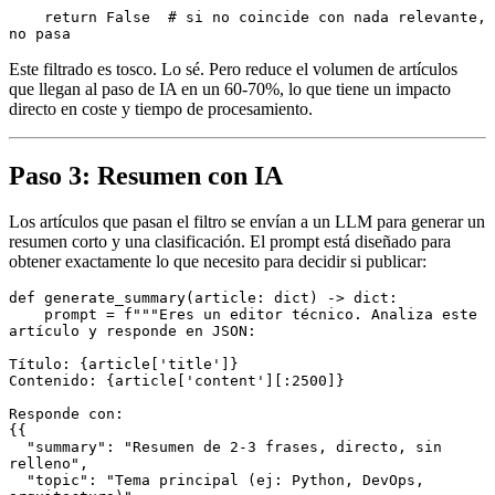
    return
 False
  # si no coincide con nada relevante, 
no pasa
Este filtrado es tosco. Lo sé. Pero reduce el volumen de artículos
que llegan al paso de IA en un 60-70%, lo que tiene un impacto
directo en coste y tiempo de procesamiento.
Paso 3: Resumen con IA
Los artículos que pasan el filtro se envían a un LLM para generar un
resumen corto y una clasificación. El prompt está diseñado para
obtener exactamente lo que necesito para decidir si publicar:
def
 generate_summary
(
article
:
 dict
) 
->
 dict
:
    prompt 
=
 f
"""Eres un editor técnico. Analiza este 
artículo y responde en JSON:
Título: 
{
article
[
'title'
]
}
Contenido: 
{
article
[
'content'
]
[
:
2500
]
}
Responde con:
{{
  "summary": "Resumen de 2-3 frases, directo, sin 
relleno",
  "topic": "Tema principal (ej: Python, DevOps, 