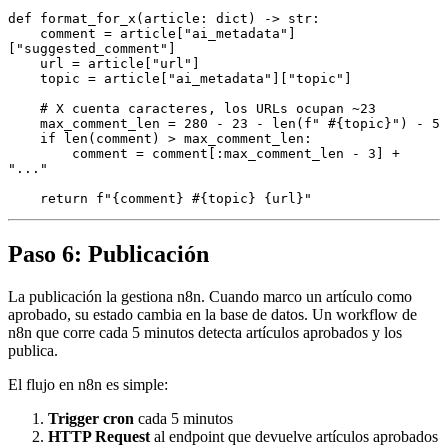
def
 format_for_x
(
article
:
 dict
) 
->
 str
:
    comment 
=
 article
[
"ai_metadata"
]
[
"suggested_comment"
]
    url 
=
 article
[
"url"
]
    topic 
=
 article
[
"ai_metadata"
]
[
"topic"
]
    # X cuenta caracteres, los URLs ocupan ~23
    max_comment_len 
=
 280
 -
 23
 -
 len
(
f
" #
{
topic
}
"
)
 -
 5
    if
 len
(comment)
 >
 max_comment_len
:
        comment 
=
 comment
[:
max_comment_len 
-
 3
]
 +
"..."
    return
 f
"
{
comment
}
 #
{
topic
}
 {
url
}
"
Paso 6: Publicación
La publicación la gestiona n8n. Cuando marco un artículo como
aprobado, su estado cambia en la base de datos. Un workflow de
n8n que corre cada 5 minutos detecta artículos aprobados y los
publica.
El flujo en n8n es simple:
Trigger cron
cada 5 minutos
HTTP Request
al endpoint que devuelve artículos aprobados