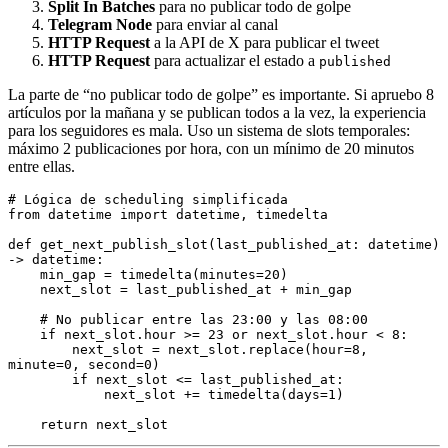
Split In Batches
para no publicar todo de golpe
Telegram Node
para enviar al canal
HTTP Request
a la API de X para publicar el tweet
HTTP Request
para actualizar el estado a
published
La parte de “no publicar todo de golpe” es importante. Si apruebo 8
artículos por la mañana y se publican todos a la vez, la experiencia
para los seguidores es mala. Uso un sistema de slots temporales:
máximo 2 publicaciones por hora, con un mínimo de 20 minutos
entre ellas.
# Lógica de scheduling simplificada
from
 datetime 
import
 datetime
,
 timedelta
def
 get_next_publish_slot
(
last_published_at
:
 datetime) 
->
 datetime:
    min_gap 
=
 timedelta
(minutes
=
20
)
    next_slot 
=
 last_published_at 
+
 min_gap
    # No publicar entre las 23:00 y las 08:00
    if
 next_slot
.
hour 
>=
 23
 or
 next_slot
.
hour 
<
 8
:
        next_slot 
=
 next_slot
.
replace
(hour
=
8
, 
minute
=
0
, second
=
0
)
        if
 next_slot 
<=
 last_published_at
:
            next_slot 
+=
 timedelta
(days
=
1
)
    return
 next_slot