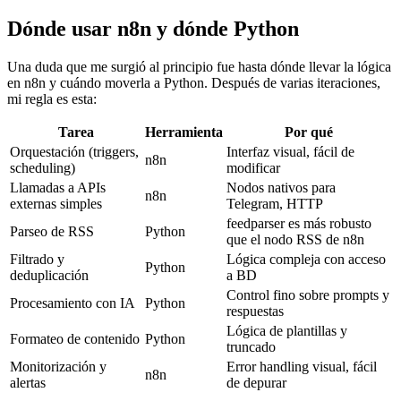
Dónde usar n8n y dónde Python
Una duda que me surgió al principio fue hasta dónde llevar la lógica
en n8n y cuándo moverla a Python. Después de varias iteraciones,
mi regla es esta:
Tarea
Herramienta
Por qué
Orquestación (triggers,
Interfaz visual, fácil de
n8n
scheduling)
modificar
Llamadas a APIs
Nodos nativos para
n8n
externas simples
Telegram, HTTP
feedparser es más robusto
Parseo de RSS
Python
que el nodo RSS de n8n
Filtrado y
Lógica compleja con acceso
Python
deduplicación
a BD
Control fino sobre prompts y
Procesamiento con IA
Python
respuestas
Lógica de plantillas y
Formateo de contenido
Python
truncado
Monitorización y
Error handling visual, fácil
n8n
alertas
de depurar