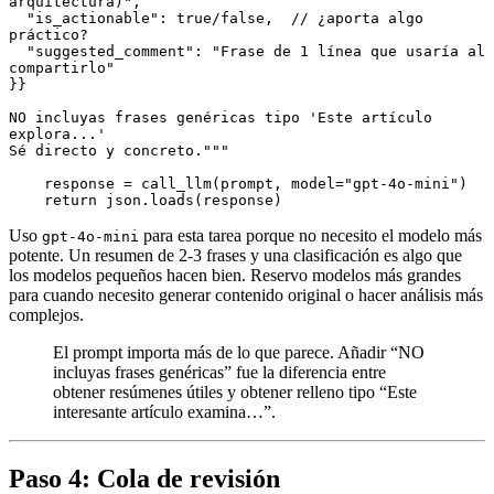
arquitectura)",
  "is_actionable": true/false,  // ¿aporta algo 
práctico?
  "suggested_comment": "Frase de 1 línea que usaría al 
compartirlo"
}}
NO incluyas frases genéricas tipo 'Este artículo 
explora...'
Sé directo y concreto."""
    response 
=
 call_llm
(prompt, model
=
"gpt-4o-mini"
)
    return
 json
.
loads
(response)
Uso
para esta tarea porque no necesito el modelo más
gpt-4o-mini
potente. Un resumen de 2-3 frases y una clasificación es algo que
los modelos pequeños hacen bien. Reservo modelos más grandes
para cuando necesito generar contenido original o hacer análisis más
complejos.
El prompt importa más de lo que parece. Añadir “NO
incluyas frases genéricas” fue la diferencia entre
obtener resúmenes útiles y obtener relleno tipo “Este
interesante artículo examina…”.
Paso 4: Cola de revisión