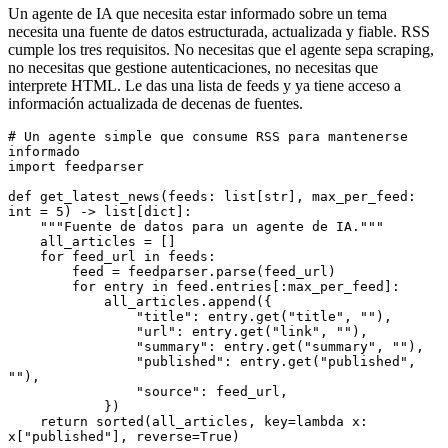
Un agente de IA que necesita estar informado sobre un tema
necesita una fuente de datos estructurada, actualizada y fiable. RSS
cumple los tres requisitos. No necesitas que el agente sepa scraping,
no necesitas que gestione autenticaciones, no necesitas que
interprete HTML. Le das una lista de feeds y ya tiene acceso a
información actualizada de decenas de fuentes.
# Un agente simple que consume RSS para mantenerse 
informado
import
 feedparser
def
 get_latest_news
(
feeds
:
 list
[
str
],
 max_per_feed
:
int
 =
 5
) 
->
 list
[
dict
]
:
    """Fuente de datos para un agente de IA."""
    all_articles 
=
 []
    for
 feed_url 
in
 feeds
:
        feed 
=
 feedparser
.
parse
(feed_url)
        for
 entry 
in
 feed
.
entries
[:
max_per_feed
]:
            all_articles
.
append
({
                "title"
: entry.
get
(
"title"
, 
""
),
                "url"
: entry.
get
(
"link"
, 
""
),
                "summary"
: entry.
get
(
"summary"
, 
""
),
                "published"
: entry.
get
(
"published"
, 
""
),
                "source"
: feed_url,
            })
    return
 sorted
(all_articles, key
=lambda
 x
: 
x[
"published"
], reverse
=
True
)