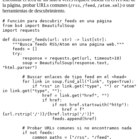
la página, probar URLs comunes (
,
,
) o usar
/rss
/feed
/atom.xml
herramientas de descubrimiento.
# Función para descubrir feeds en una página
from
 bs4 
import
 BeautifulSoup
import
 requests
def
 discover_feeds
(
url
:
 str
) 
->
 list
[
str
]
:
    """Busca feeds RSS/Atom en una página web."""
    feeds 
=
 []
    try
:
        response 
=
 requests
.
get
(url, timeout
=
10
)
        soup 
=
 BeautifulSoup
(response.text, 
"html.parser"
)
        # Buscar enlaces de tipo feed en el <head>
        for
 link 
in
 soup
.
find_all
(
"link"
, type
=
True
):
            if
 "rss"
 in
 link
.
get
(
"type"
, 
""
)
 or
 "atom"
in
 link
.
get
(
"type"
, 
""
):
                href 
=
 link
.
get
(
"href"
, 
""
)
                if
 href
:
                    if
 not
 href
.
startswith
(
"http"
):
                        href 
=
 f
"
{
url
.
rstrip
(
'/'
)
}
/
{
href
.
lstrip
(
'/'
)
}
"
                    feeds
.
append
(href)
        # Probar URLs comunes si no encontramos nada
        if
 not
 feeds
:
            common_paths 
=
 [
"/rss"
,
 "/feed"
,