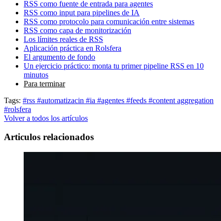
RSS como fuente de entrada para agentes
RSS como input para pipelines de IA
RSS como protocolo para comunicación entre sistemas
RSS como capa de monitorización
Los límites reales de RSS
Aplicación práctica en Rolsfera
El argumento de fondo
Un ejercicio práctico: monta tu primer pipeline RSS en 10
minutos
Para terminar
Tags:
#rss
#automatizacin
#ia
#agentes
#feeds
#content aggregation
#rolsfera
Volver a todos los artículos
Articulos relacionados