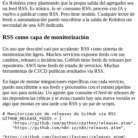
En Rolsfera estoy planteando que la propia salida del agregador sea
un feed RSS. Es irónico, lo sé: consumo RSS, proceso con IA y
vuelvo a publicar como RSS. Pero tiene sentido. Cualquier lector de
feeds o automatización puede suscribirse a la salida de Rolsfera sin
necesidad de una API dedicada.
RSS como capa de monitorización
Un uso que descubrí casi por accidente: RSS como sistema de
monitorización ligera. Muchos servicios exponen feeds con sus
cambios, releases o incidencias. GitHub tiene feeds de releases por
repositorio. AWS tiene feeds de estado de servicios. Muchas
herramientas de CI/CD publican resultados vía RSS.
En lugar de montar integraciones específicas con cada servicio,
puedo suscribirme a sus feeds y procesarlos con el mismo pipeline
que uso para noticias. Un agente que consume el feed de releases de
tus dependencias críticas y te avisa cuando hay una nueva versión es
algo que montas en una tarde con RSS y un par de scripts.
# Monitorización de releases de GitHub vía RSS
GITHUB_RELEASE_FEEDS 
=
 [
    "https://github.com/python/cpython/releases.atom"
,
    "https://github.com/n8n-io/n8n/releases.atom"
,
"https://github.com/fastapi/fastapi/releases.atom"
,