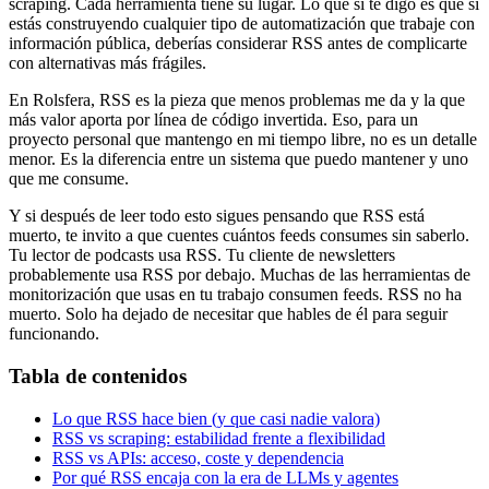
scraping. Cada herramienta tiene su lugar. Lo que sí te digo es que si
estás construyendo cualquier tipo de automatización que trabaje con
información pública, deberías considerar RSS antes de complicarte
con alternativas más frágiles.
En Rolsfera, RSS es la pieza que menos problemas me da y la que
más valor aporta por línea de código invertida. Eso, para un
proyecto personal que mantengo en mi tiempo libre, no es un detalle
menor. Es la diferencia entre un sistema que puedo mantener y uno
que me consume.
Y si después de leer todo esto sigues pensando que RSS está
muerto, te invito a que cuentes cuántos feeds consumes sin saberlo.
Tu lector de podcasts usa RSS. Tu cliente de newsletters
probablemente usa RSS por debajo. Muchas de las herramientas de
monitorización que usas en tu trabajo consumen feeds. RSS no ha
muerto. Solo ha dejado de necesitar que hables de él para seguir
funcionando.
Tabla de contenidos
Lo que RSS hace bien (y que casi nadie valora)
RSS vs scraping: estabilidad frente a flexibilidad
RSS vs APIs: acceso, coste y dependencia
Por qué RSS encaja con la era de LLMs y agentes