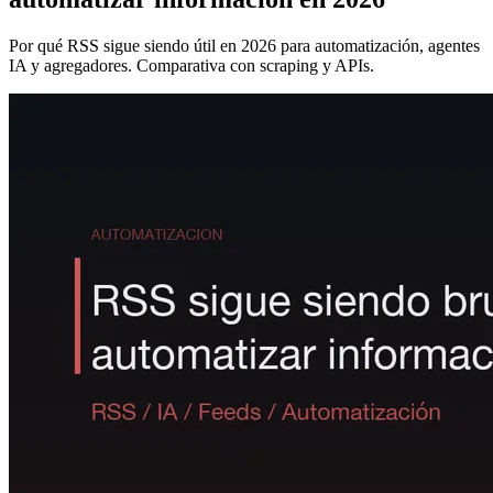
Por qué RSS sigue siendo útil en 2026 para automatización, agentes
IA y agregadores. Comparativa con scraping y APIs.