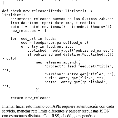
]
def
 check_new_releases
(
feeds
:
 list
[
str
]
) 
->
list
[
dict
]
:
    """Detecta releases nuevos en las últimas 24h."""
    from
 datetime 
import
 datetime
,
 timedelta
    cutoff 
=
 datetime
.
utcnow
()
 -
 timedelta
(hours
=
24
)
    new_releases 
=
 []
    for
 feed_url 
in
 feeds
:
        feed 
=
 feedparser
.
parse
(feed_url)
        for
 entry 
in
 feed
.
entries
:
            published 
=
 entry
.
get
(
"published_parsed"
)
            if
 published 
and
 datetime
(
*
published[:
6
])
>
 cutoff
:
                new_releases
.
append
({
                    "project"
: feed.feed.
get
(
"title"
, 
""
),
                    "version"
: entry.
get
(
"title"
, 
""
),
                    "url"
: entry.
get
(
"link"
, 
""
),
                    "date"
: entry.
get
(
"published"
, 
""
),
                })
    return
 new_releases
Intentar hacer esto mismo con APIs requiere autenticación con cada
servicio, manejar rate limits diferentes y parsear respuestas JSON
con estructuras distintas. Con RSS, el código es genérico.