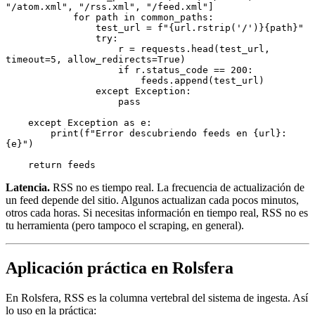
"/atom.xml"
,
 "/rss.xml"
,
 "/feed.xml"
]
            for
 path 
in
 common_paths
:
                test_url 
=
 f
"
{
url
.
rstrip
(
'/'
)
}{
path
}
"
                try
:
                    r 
=
 requests
.
head
(test_url, 
timeout
=
5
, allow_redirects
=
True
)
                    if
 r
.
status_code 
==
 200
:
                        feeds
.
append
(test_url)
                except
 Exception
:
                    pass
    except
 Exception
 as
 e
:
        print
(
f
"Error descubriendo feeds en 
{
url
}
: 
{
e
}
"
)
    return
 feeds
Latencia.
RSS no es tiempo real. La frecuencia de actualización de
un feed depende del sitio. Algunos actualizan cada pocos minutos,
otros cada horas. Si necesitas información en tiempo real, RSS no es
tu herramienta (pero tampoco el scraping, en general).
Aplicación práctica en Rolsfera
En Rolsfera, RSS es la columna vertebral del sistema de ingesta. Así
lo uso en la práctica: