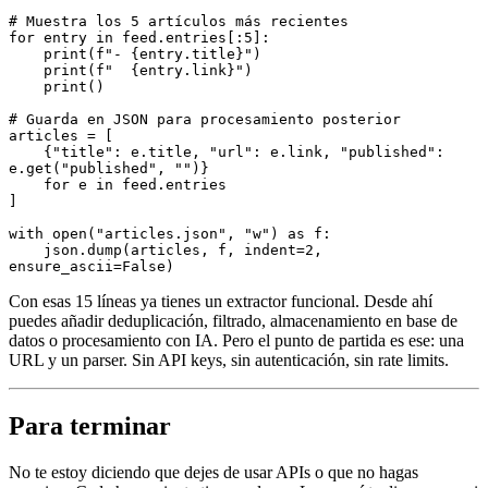
# Muestra los 5 artículos más recientes
for
 entry 
in
 feed
.
entries
[:
5
]:
    print
(
f
"- 
{
entry.title
}
"
)
    print
(
f
"  
{
entry.link
}
"
)
    print
()
# Guarda en JSON para procesamiento posterior
articles 
=
 [
    {
"title"
:
 e
.
title
,
 "url"
:
 e
.
link
,
 "published"
:
e
.
get
(
"published"
, 
""
)}
    for
 e 
in
 feed
.
entries
]
with
 open
(
"articles.json"
, 
"w"
)
 as
 f
:
    json
.
dump
(articles, f, indent
=
2
, 
ensure_ascii
=
False
)
Con esas 15 líneas ya tienes un extractor funcional. Desde ahí
puedes añadir deduplicación, filtrado, almacenamiento en base de
datos o procesamiento con IA. Pero el punto de partida es ese: una
URL y un parser. Sin API keys, sin autenticación, sin rate limits.
Para terminar
No te estoy diciendo que dejes de usar APIs o que no hagas