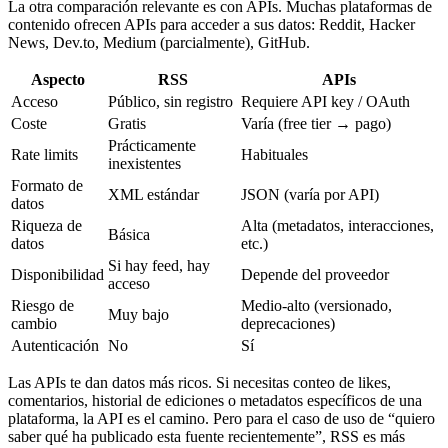
La otra comparación relevante es con APIs. Muchas plataformas de
contenido ofrecen APIs para acceder a sus datos: Reddit, Hacker
News, Dev.to, Medium (parcialmente), GitHub.
Aspecto
RSS
APIs
Acceso
Público, sin registro
Requiere API key / OAuth
Coste
Gratis
Varía (free tier → pago)
Prácticamente
Rate limits
Habituales
inexistentes
Formato de
XML estándar
JSON (varía por API)
datos
Riqueza de
Alta (metadatos, interacciones,
Básica
datos
etc.)
Si hay feed, hay
Disponibilidad
Depende del proveedor
acceso
Riesgo de
Medio-alto (versionado,
Muy bajo
cambio
deprecaciones)
Autenticación
No
Sí
Las APIs te dan datos más ricos. Si necesitas conteo de likes,
comentarios, historial de ediciones o metadatos específicos de una
plataforma, la API es el camino. Pero para el caso de uso de “quiero
saber qué ha publicado esta fuente recientemente”, RSS es más