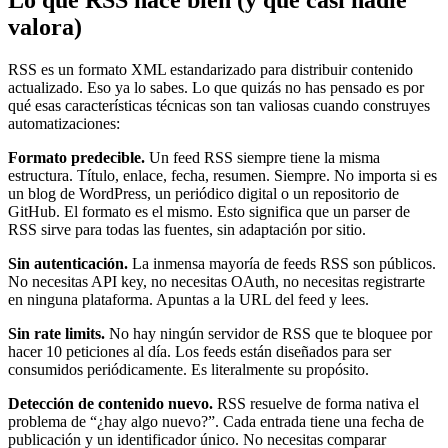
Lo que RSS hace bien (y que casi nadie
valora)
RSS es un formato XML estandarizado para distribuir contenido
actualizado. Eso ya lo sabes. Lo que quizás no has pensado es por
qué esas características técnicas son tan valiosas cuando construyes
automatizaciones:
Formato predecible.
Un feed RSS siempre tiene la misma
estructura. Título, enlace, fecha, resumen. Siempre. No importa si es
un blog de WordPress, un periódico digital o un repositorio de
GitHub. El formato es el mismo. Esto significa que un parser de
RSS sirve para todas las fuentes, sin adaptación por sitio.
Sin autenticación.
La inmensa mayoría de feeds RSS son públicos.
No necesitas API key, no necesitas OAuth, no necesitas registrarte
en ninguna plataforma. Apuntas a la URL del feed y lees.
Sin rate limits.
No hay ningún servidor de RSS que te bloquee por
hacer 10 peticiones al día. Los feeds están diseñados para ser
consumidos periódicamente. Es literalmente su propósito.
Detección de contenido nuevo.
RSS resuelve de forma nativa el
problema de “¿hay algo nuevo?”. Cada entrada tiene una fecha de
publicación y un identificador único. No necesitas comparar