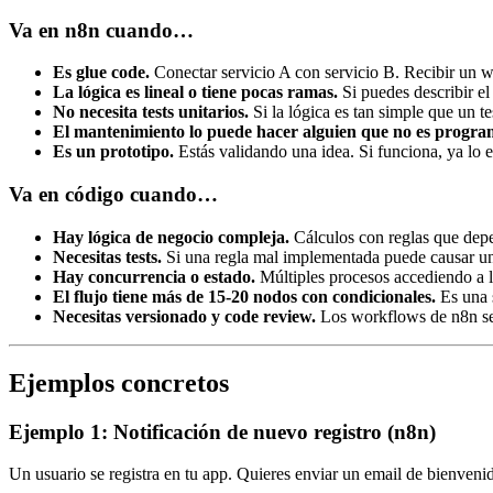
Va en n8n cuando…
Es glue code.
Conectar servicio A con servicio B. Recibir un 
La lógica es lineal o tiene pocas ramas.
Si puedes describir e
No necesita tests unitarios.
Si la lógica es tan simple que un tes
El mantenimiento lo puede hacer alguien que no es progra
Es un prototipo.
Estás validando una idea. Si funciona, ya lo e
Va en código cuando…
Hay lógica de negocio compleja.
Cálculos con reglas que depe
Necesitas tests.
Si una regla mal implementada puede causar un 
Hay concurrencia o estado.
Múltiples procesos accediendo a l
El flujo tiene más de 15-20 nodos con condicionales.
Es una s
Necesitas versionado y code review.
Los workflows de n8n se 
Ejemplos concretos
Ejemplo 1: Notificación de nuevo registro (n8n)
Un usuario se registra en tu app. Quieres enviar un email de bienvenid