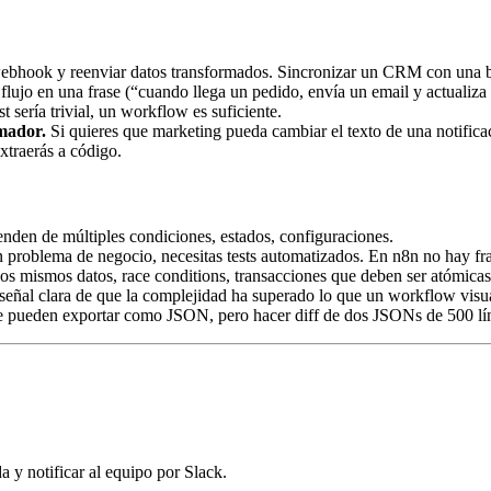
webhook y reenviar datos transformados. Sincronizar un CRM con una b
l flujo en una frase (“cuando llega un pedido, envía un email y actual
t sería trivial, un workflow es suficiente.
mador.
Si quieres que marketing pueda cambiar el texto de una notificac
xtraerás a código.
nden de múltiples condiciones, estados, configuraciones.
problema de negocio, necesitas tests automatizados. En n8n no hay fr
os mismos datos, race conditions, transacciones que deben ser atómicas
eñal clara de que la complejidad ha superado lo que un workflow visua
pueden exportar como JSON, pero hacer diff de dos JSONs de 500 lín
a y notificar al equipo por Slack.