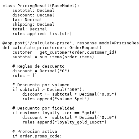
class
 PricingResult
(
BaseModel
):
    subtotal
:
 Decimal
    discount
:
 Decimal
    tax
:
 Decimal
    shipping
:
 Decimal
    total
:
 Decimal
    rules_applied
:
 list
[
str
]
@app
.
post
(
"/calculate-price"
, response_model
=
PricingRes
def
 calculate_price
(
order
:
 OrderRequest):
    customer 
=
 get_customer
(order.customer_id)
    subtotal 
=
 sum_items
(order.items)
    # Reglas de descuento
    discount 
=
 Decimal
(
"0"
)
    rules 
=
 []
    # Descuento por volumen
    if
 subtotal 
>
 Decimal
(
"500"
):
        discount 
+=
 subtotal 
*
 Decimal
(
"0.05"
)
        rules
.
append
(
"volume_5pct"
)
    # Descuento por fidelidad
    if
 customer
.
loyalty_tier 
==
 "gold"
:
        discount 
+=
 subtotal 
*
 Decimal
(
"0.10"
)
        rules
.
append
(
"loyalty_gold_10pct"
)
    # Promoción activa
    if
 order
.
promo_code
: