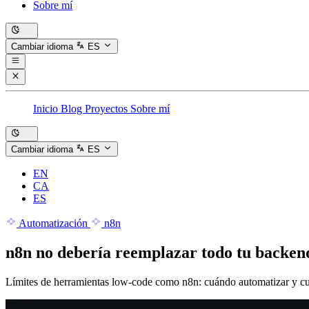
Sobre mí
Cambiar idioma
ES
Inicio
Blog
Proyectos
Sobre mí
Cambiar idioma
ES
EN
CA
ES
Automatización
n8n
n8n no debería reemplazar todo tu backen
Límites de herramientas low-code como n8n: cuándo automatizar y cu