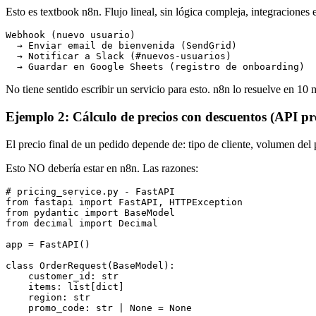
Esto es textbook n8n. Flujo lineal, sin lógica compleja, integraciones 
Webhook (nuevo usuario)
  → Enviar email de bienvenida (SendGrid)
  → Notificar a Slack (#nuevos-usuarios)
  → Guardar en Google Sheets (registro de onboarding)
No tiene sentido escribir un servicio para esto. n8n lo resuelve en 10 
Ejemplo 2: Cálculo de precios con descuentos (API pr
El precio final de un pedido depende de: tipo de cliente, volumen del
Esto NO debería estar en n8n. Las razones:
# pricing_service.py - FastAPI
from
 fastapi 
import
 FastAPI
,
 HTTPException
from
 pydantic 
import
 BaseModel
from
 decimal 
import
 Decimal
app 
=
 FastAPI
()
class
 OrderRequest
(
BaseModel
):
    customer_id
:
 str
    items
:
 list
[
dict
]
    region
:
 str
    promo_code
:
 str
 |
 None
 =
 None