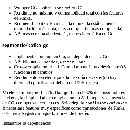
Wrapper CGo sobre
(C).
librdkafka
Rendimiento máximo y compatibilidad total con las features
de Kafka.
Requiere
instalada o linkada estáticamente
librdkafka
(compilación más lenta, cross-compilation más complicada).
API más cercana al cliente C, menos idiomática en Go.
segmentio/kafka-go
Implementación pura en Go, sin dependencias CGo.
API idiomática:
,
,
.
Reader
Writer
Conn
Cross-compilation trivial. Compilar para Linux desde macOS
funciona sin cambios.
Rendimiento excelente para la mayoría de casos (no hay
diferencia práctica por debajo de 100K msg/s).
Mi elección
:
. Para el 90% de consumidores
segmentio/kafka-go
backend, la simplicidad de compilación, la API limpia y la ausencia
de CGo compensan con creces. Solo elegiría
confluent-kafka-go
si necesitara features muy específicas como transacciones de Kafka
o Schema Registry integrado a nivel de librería.
Instalamos la dependencia: