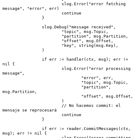
			slog.
Error
(
"error fetching 
message"
, 
"error"
, err)
			continue
		}
		slog.
Debug
(
"message received"
,
			"topic"
, msg.Topic,
			"partition"
, msg.Partition,
			"offset"
, msg.Offset,
			"key"
, 
string
(msg.Key),
		)
		if
 err 
:=
 handler
(ctx, msg); err 
!=
nil
 {
			slog.
Error
(
"error processing 
message"
,
				"error"
, err,
				"topic"
, msg.Topic,
				"partition"
, 
msg.Partition,
				"offset"
, msg.Offset,
			)
			// No hacemos commit: el 
mensaje se reprocesará
			continue
		}
		if
 err 
:=
 reader.
CommitMessages
(ctx, 
msg); err 
!=
 nil
 {
			slog.
Error
(
"error committing 