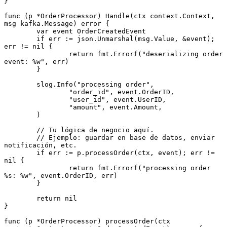
}
func
 (p 
*
OrderProcessor
) 
Handle
(ctx 
context
.
Context
, 
msg 
kafka
.
Message
) 
error
 {
	var
 event 
OrderCreatedEvent
	if
 err 
:=
 json.
Unmarshal
(msg.Value, 
&
event); 
err 
!=
 nil
 {
		return
 fmt.
Errorf
(
"deserializing order 
event: 
%w
"
, err)
	}
	slog.
Info
(
"processing order"
,
		"order_id"
, event.OrderID,
		"user_id"
, event.UserID,
		"amount"
, event.Amount,
	)
	// Tu lógica de negocio aquí.
	// Ejemplo: guardar en base de datos, enviar 
notificación, etc.
	if
 err 
:=
 p.
processOrder
(ctx, event); err 
!=
nil
 {
		return
 fmt.
Errorf
(
"processing order 
%s
: 
%w
"
, event.OrderID, err)
	}
	return
 nil
}
func
 (p 
*
OrderProcessor
) 
processOrder
(ctx 