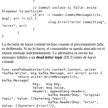
		}
		// Commit incluso si falló: evita 
bloquear la partición
		if
 err 
:=
 reader.
CommitMessages
(ctx, 
msg); err 
!=
 nil
 {
			slog.
Error
(
"error committing"
, 
"error"
, err)
		}
	}
}
La decisión de hacer commit incluso cuando el procesamiento falla
es deliberada. Si no lo haces, el consumidor se queda atascado en el
mismo mensaje indefinidamente. La alternativa es enviar los
mensajes fallidos a un
dead-letter topic
(DLT) antes de hacer
commit:
func
 sendToDeadLetter
(ctx 
context
.
Context
, writer 
*
kafka
.
Writer
, msg 
kafka
.
Message
, err 
error
) 
error
 {
	return
 writer.
WriteMessages
(ctx, 
kafka
.
Message
{
		Key:   msg.Key,
		Value: msg.Value,
		Headers: 
append
(msg.Headers,
			kafka
.
Header
{Key: 
"original-
topic"
, Value: []
byte
(msg.Topic)},
			kafka
.
Header
{Key: 
"error"
, 
Value: []
byte
(err.
Error
())},