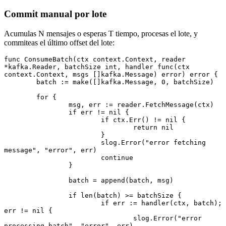
Commit manual por lote
Acumulas N mensajes o esperas T tiempo, procesas el lote, y
commiteas el último offset del lote:
func
 ConsumeBatch
(ctx 
context
.
Context
, reader 
*
kafka
.
Reader
, batchSize 
int
, handler 
func
(ctx 
context
.
Context
, msgs []
kafka
.
Message
) 
error
) 
error
 {
	batch 
:=
 make
([]
kafka
.
Message
, 
0
, batchSize)
	for
 {
		msg, err 
:=
 reader.
FetchMessage
(ctx)
		if
 err 
!=
 nil
 {
			if
 ctx.
Err
() 
!=
 nil
 {
				return
 nil
			}
			slog.
Error
(
"error fetching 
message"
, 
"error"
, err)
			continue
		}
		batch 
=
 append
(batch, msg)
		if
 len
(batch) 
>=
 batchSize {
			if
 err 
:=
 handler
(ctx, batch); 
err 
!=
 nil
 {
				slog.
Error
(
"error 
processing batch"
, 
"error"
, err)