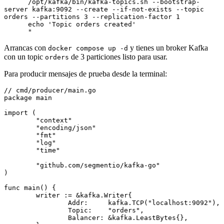
      /opt/kafka/bin/kafka-topics.sh --bootstrap-
server kafka:9092 --create --if-not-exists --topic 
orders --partitions 3 --replication-factor 1
      echo 'Topic orders created'
      "
Arrancas con
y tienes un broker Kafka
docker compose up -d
con un topic
de 3 particiones listo para usar.
orders
Para producir mensajes de prueba desde la terminal:
// cmd/producer/main.go
package
 main
import
 (
	"context"
	"encoding/json"
	"fmt"
	"log"
	"time"
	"github.com/segmentio/kafka-go"
)
func
 main
() {
	writer 
:=
 &
kafka
.
Writer
{
		Addr:     kafka.
TCP
(
"localhost:9092"
),
		Topic:    
"orders"
,
		Balancer: 
&
kafka
.
LeastBytes
{},