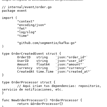
// internal/event/order.go
package
 event
import
 (
	"context"
	"encoding/json"
	"fmt"
	"log/slog"
	"time"
	"github.com/segmentio/kafka-go"
)
type
 OrderCreatedEvent
 struct
 {
	OrderID   
string
    `json:"order_id"`
	UserID    
string
    `json:"user_id"`
	Amount    
float64
   `json:"amount"`
	Currency  
string
    `json:"currency"`
	CreatedAt 
time
.
Time
 `json:"created_at"`
}
type
 OrderProcessor
 struct
 {
	// Aquí irían tus dependencias: repositorio, 
servicio de notificaciones, etc.
}
func
 NewOrderProcessor
() 
*
OrderProcessor
 {
	return
 &
OrderProcessor
{}