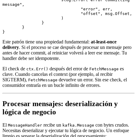
message"
,
				"error"
, err,
				"offset"
, msg.Offset,
			)
		}
	}
}
Este patrón tiene una propiedad fundamental:
at-least-once
delivery
. Si el proceso se cae después de procesar un mensaje pero
antes de hacer commit, al reiniciar volverá a leer ese mensaje. Tu
handler debe ser idempotente.
El check de
después del error de
es
ctx.Err()
FetchMessage
clave. Cuando cancelas el context (por ejemplo, al recibir
SIGTERM),
devuelve un error. Sin ese check, el
FetchMessage
consumidor entraría en un bucle infinito de errores.
Procesar mensajes: deserialización y
lógica de negocio
El
recibe un
con bytes crudos.
MessageHandler
kafka.Message
Necesitas deserializar y ejecutar tu lógica de negocio. Un enfoque
limpio es separar la deserialización del procesamiento: