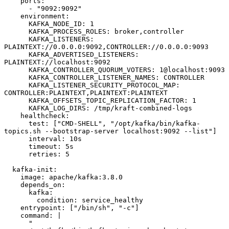
    ports
:
      - 
"9092:9092"
    environment
:
      KAFKA_NODE_ID
:
 1
      KAFKA_PROCESS_ROLES
:
 broker,controller
      KAFKA_LISTENERS
:
PLAINTEXT://0.0.0.0:9092,CONTROLLER://0.0.0.0:9093
      KAFKA_ADVERTISED_LISTENERS
:
PLAINTEXT://localhost:9092
      KAFKA_CONTROLLER_QUORUM_VOTERS
:
 1@localhost:9093
      KAFKA_CONTROLLER_LISTENER_NAMES
:
 CONTROLLER
      KAFKA_LISTENER_SECURITY_PROTOCOL_MAP
:
CONTROLLER:PLAINTEXT,PLAINTEXT:PLAINTEXT
      KAFKA_OFFSETS_TOPIC_REPLICATION_FACTOR
:
 1
      KAFKA_LOG_DIRS
:
 /tmp/kraft-combined-logs
    healthcheck
:
      test
:
 [
"CMD-SHELL"
,
 "/opt/kafka/bin/kafka-
topics.sh --bootstrap-server localhost:9092 --list"
]
      interval
:
 10s
      timeout
:
 5s
      retries
:
 5
  kafka-init
:
    image
:
 apache/kafka:3.8.0
    depends_on
:
      kafka
:
        condition
:
 service_healthy
    entrypoint
:
 [
"/bin/sh"
,
 "-c"
]
    command
:
 |
      "