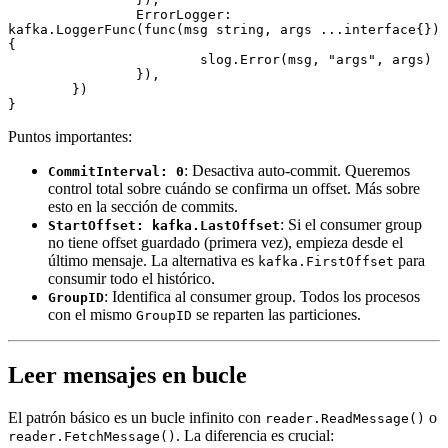
		ErrorLogger:    
kafka.
LoggerFunc
(
func
(msg 
string
, args 
...interface
{}) 
{
			slog.
Error
(msg, 
"args"
, args)
		}),
	})
}
Puntos importantes:
: Desactiva auto-commit. Queremos
CommitInterval: 0
control total sobre cuándo se confirma un offset. Más sobre
esto en la sección de commits.
: Si el consumer group
StartOffset: kafka.LastOffset
no tiene offset guardado (primera vez), empieza desde el
último mensaje. La alternativa es
para
kafka.FirstOffset
consumir todo el histórico.
: Identifica al consumer group. Todos los procesos
GroupID
con el mismo
se reparten las particiones.
GroupID
Leer mensajes en bucle
El patrón básico es un bucle infinito con
o
reader.ReadMessage()
. La diferencia es crucial:
reader.FetchMessage()