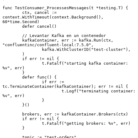
func
 TestConsumer_ProcessesMessages
(t 
*
testing
.
T
) {
	ctx, cancel 
:=
context.
WithTimeout
(context.
Background
(), 
60
*
time.Second)
	defer
 cancel
()
	// Levantar Kafka en un contenedor
	kafkaContainer, err 
:=
 kafka.
Run
(ctx, 
"confluentinc/confluent-local:7.5.0"
,
		kafka.
WithClusterID
(
"test-cluster"
),
	)
	if
 err 
!=
 nil
 {
		t.
Fatalf
(
"starting kafka container: 
%v
"
, err)
	}
	defer
 func
() {
		if
 err 
:=
tc.
TerminateContainer
(kafkaContainer); err 
!=
 nil
 {
			t.
Logf
(
"terminating container: 
%v
"
, err)
		}
	}()
	brokers, err 
:=
 kafkaContainer.
Brokers
(ctx)
	if
 err 
!=
 nil
 {
		t.
Fatalf
(
"getting brokers: 
%v
"
, err)
	}
	topic 
:=
 "test-orders"