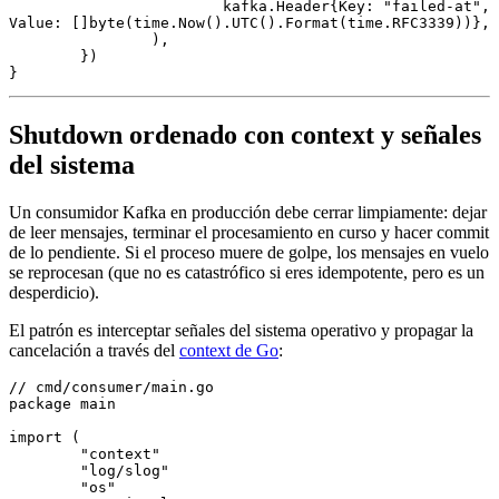
			kafka
.
Header
{Key: 
"failed-at"
, 
Value: []
byte
(time.
Now
().
UTC
().
Format
(time.RFC3339))},
		),
	})
}
Shutdown ordenado con context y señales
del sistema
Un consumidor Kafka en producción debe cerrar limpiamente: dejar
de leer mensajes, terminar el procesamiento en curso y hacer commit
de lo pendiente. Si el proceso muere de golpe, los mensajes en vuelo
se reprocesan (que no es catastrófico si eres idempotente, pero es un
desperdicio).
El patrón es interceptar señales del sistema operativo y propagar la
cancelación a través del
context de Go
:
// cmd/consumer/main.go
package
 main
import
 (
	"context"
	"log/slog"
	"os"