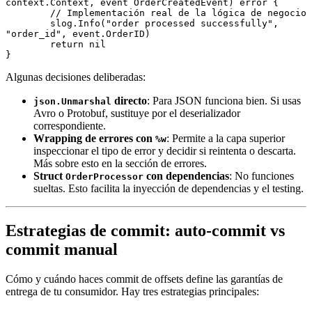
context
.
Context
, event 
OrderCreatedEvent
) 
error
 {
	// Implementación real de la lógica de negocio
	slog.
Info
(
"order processed successfully"
, 
"order_id"
, event.OrderID)
	return
 nil
}
Algunas decisiones deliberadas:
directo
: Para JSON funciona bien. Si usas
json.Unmarshal
Avro o Protobuf, sustituye por el deserializador
correspondiente.
Wrapping de errores con
: Permite a la capa superior
%w
inspeccionar el tipo de error y decidir si reintenta o descarta.
Más sobre esto en la sección de errores.
Struct
con dependencias
: No funciones
OrderProcessor
sueltas. Esto facilita la inyección de dependencias y el testing.
Estrategias de commit: auto-commit vs
commit manual
Cómo y cuándo haces commit de offsets define las garantías de
entrega de tu consumidor. Hay tres estrategias principales: