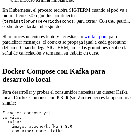
En Kubernetes, el proceso recibirá SIGTERM cuando el pod va a
morir. Tienes 30 segundos por defecto
(
) para cerrar. Con este patrón,
terminationGracePeriodSeconds
el shutdown tarda milisegundos.
Si tu procesamiento es lento y necesitas un
worker pool
para
paralelizar mensajes, el context se propaga igual a cada goroutine
del pool. Cuando llega SIGTERM, todas las goroutines reciben la
señal de cancelación y terminan su trabajo en curso.
Docker Compose con Kafka para
desarrollo local
Para desarrollar y probar el consumidor necesitas un cluster Kafka
local. Docker Compose con KRaft (sin Zookeeper) es la opción más
simple:
# docker-compose.yml
services
:
  kafka
:
    image
:
 apache/kafka:3.8.0
    container_name
:
 kafka