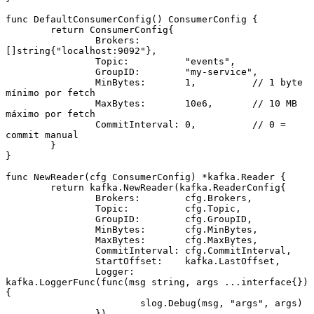
func
 DefaultConsumerConfig
() 
ConsumerConfig
 {
	return
 ConsumerConfig
{
		Brokers:        
[]
string
{
"localhost:9092"
},
		Topic:          
"events"
,
		GroupID:        
"my-service"
,
		MinBytes:       
1
,          
// 1 byte 
mínimo por fetch
		MaxBytes:       
10
e
6
,       
// 10 MB 
máximo por fetch
		CommitInterval: 
0
,          
// 0 = 
commit manual
	}
}
func
 NewReader
(cfg 
ConsumerConfig
) 
*
kafka
.
Reader
 {
	return
 kafka.
NewReader
(
kafka
.
ReaderConfig
{
		Brokers:        cfg.Brokers,
		Topic:          cfg.Topic,
		GroupID:        cfg.GroupID,
		MinBytes:       cfg.MinBytes,
		MaxBytes:       cfg.MaxBytes,
		CommitInterval: cfg.CommitInterval,
		StartOffset:    kafka.LastOffset,
		Logger:         
kafka.
LoggerFunc
(
func
(msg 
string
, args 
...interface
{}) 
{
			slog.
Debug
(msg, 
"args"
, args)
		}),