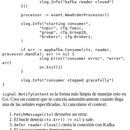
		slog.
Info
(
"kafka reader closed"
)
	}()
	processor 
:=
 event.
NewOrderProcessor
()
	slog.
Info
(
"starting consumer"
,
		"topic"
, cfg.Topic,
		"group"
, cfg.GroupID,
		"brokers"
, cfg.Brokers,
	)
	if
 err 
:=
 appkafka.
Consume
(ctx, reader, 
processor.Handle); err 
!=
 nil
 {
		slog.
Error
(
"consumer error"
, 
"error"
, 
err)
		os.
Exit
(
1
)
	}
	slog.
Info
(
"consumer stopped gracefully"
)
}
es la forma más limpia de manejar esto en
signal.NotifyContext
Go. Crea un context que se cancela automáticamente cuando llega
una de las señales especificadas. Al cancelarse el context:
devuelve un error.
FetchMessage(ctx)
El bucle detecta
y sale.
ctx.Err() != nil
cierra la conexión con Kafka.
defer reader.Close()
El proceso termina limpiamente.