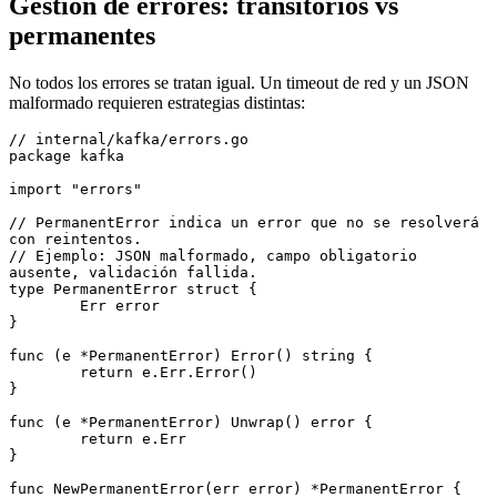
Gestión de errores: transitorios vs
permanentes
No todos los errores se tratan igual. Un timeout de red y un JSON
malformado requieren estrategias distintas:
// internal/kafka/errors.go
package
 kafka
import
 "errors"
// PermanentError indica un error que no se resolverá 
con reintentos.
// Ejemplo: JSON malformado, campo obligatorio 
ausente, validación fallida.
type
 PermanentError
 struct
 {
	Err 
error
}
func
 (e 
*
PermanentError
) 
Error
() 
string
 {
	return
 e.Err.
Error
()
}
func
 (e 
*
PermanentError
) 
Unwrap
() 
error
 {
	return
 e.Err
}
func
 NewPermanentError
(err 
error
) 
*
PermanentError
 {