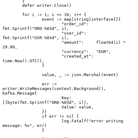
	}
	defer
 writer.
Close
()
	for
 i 
:=
 1
; i 
<=
 10
; i
++
 {
		event 
:=
 map
[
string
]
interface
{}{
			"order_id"
:   
fmt.
Sprintf
(
"ORD-
%03d
"
, i),
			"user_id"
:    
fmt.
Sprintf
(
"USR-
%03d
"
, i),
			"amount"
:     
float64
(i) 
*
29.99
,
			"currency"
:   
"EUR"
,
			"created_at"
: 
time.
Now
().
UTC
(),
		}
		value, _ 
:=
 json.
Marshal
(event)
		err 
:=
writer.
WriteMessages
(context.
Background
(), 
kafka
.
Message
{
			Key:   
[]
byte
(fmt.
Sprintf
(
"ORD-
%03d
"
, i)),
			Value: value,
		})
		if
 err 
!=
 nil
 {
			log.
Fatalf
(
"error writing 
message: 
%v
"
, err)
		}