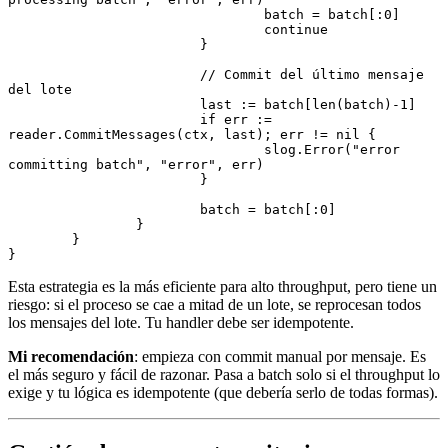
				batch 
=
 batch[:
0
]
				continue
			}
			// Commit del último mensaje 
del lote
			last 
:=
 batch[
len
(batch)
-
1
]
			if
 err 
:=
reader.
CommitMessages
(ctx, last); err 
!=
 nil
 {
				slog.
Error
(
"error 
committing batch"
, 
"error"
, err)
			}
			batch 
=
 batch[:
0
]
		}
	}
}
Esta estrategia es la más eficiente para alto throughput, pero tiene un
riesgo: si el proceso se cae a mitad de un lote, se reprocesan todos
los mensajes del lote. Tu handler debe ser idempotente.
Mi recomendación
: empieza con commit manual por mensaje. Es
el más seguro y fácil de razonar. Pasa a batch solo si el throughput lo
exige y tu lógica es idempotente (que debería serlo de todas formas).