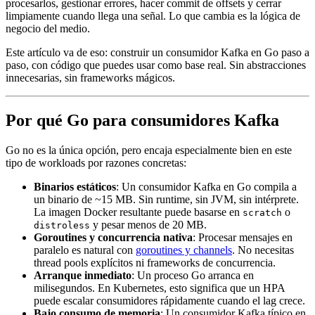
procesarlos, gestionar errores, hacer commit de offsets y cerrar
limpiamente cuando llega una señal. Lo que cambia es la lógica de
negocio del medio.
Este artículo va de eso: construir un consumidor Kafka en Go paso a
paso, con código que puedes usar como base real. Sin abstracciones
innecesarias, sin frameworks mágicos.
Por qué Go para consumidores Kafka
Go no es la única opción, pero encaja especialmente bien en este
tipo de workloads por razones concretas:
Binarios estáticos
: Un consumidor Kafka en Go compila a
un binario de ~15 MB. Sin runtime, sin JVM, sin intérprete.
La imagen Docker resultante puede basarse en
o
scratch
y pesar menos de 20 MB.
distroless
Goroutines y concurrencia nativa
: Procesar mensajes en
paralelo es natural con
goroutines y channels
. No necesitas
thread pools explícitos ni frameworks de concurrencia.
Arranque inmediato
: Un proceso Go arranca en
milisegundos. En Kubernetes, esto significa que un HPA
puede escalar consumidores rápidamente cuando el lag crece.
Bajo consumo de memoria
: Un consumidor Kafka típico en