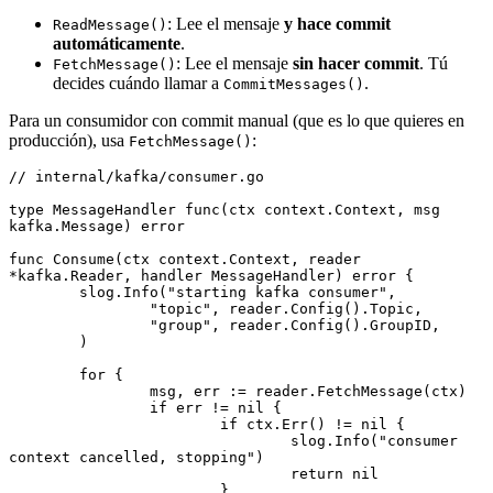
: Lee el mensaje
y hace commit
ReadMessage()
automáticamente
.
: Lee el mensaje
sin hacer commit
. Tú
FetchMessage()
decides cuándo llamar a
.
CommitMessages()
Para un consumidor con commit manual (que es lo que quieres en
producción), usa
:
FetchMessage()
// internal/kafka/consumer.go
type
 MessageHandler
 func
(ctx 
context
.
Context
, msg 
kafka
.
Message
) 
error
func
 Consume
(ctx 
context
.
Context
, reader 
*
kafka
.
Reader
, handler 
MessageHandler
) 
error
 {
	slog.
Info
(
"starting kafka consumer"
,
		"topic"
, reader.
Config
().Topic,
		"group"
, reader.
Config
().GroupID,
	)
	for
 {
		msg, err 
:=
 reader.
FetchMessage
(ctx)
		if
 err 
!=
 nil
 {
			if
 ctx.
Err
() 
!=
 nil
 {
				slog.
Info
(
"consumer 
context cancelled, stopping"
)
				return
 nil
			}