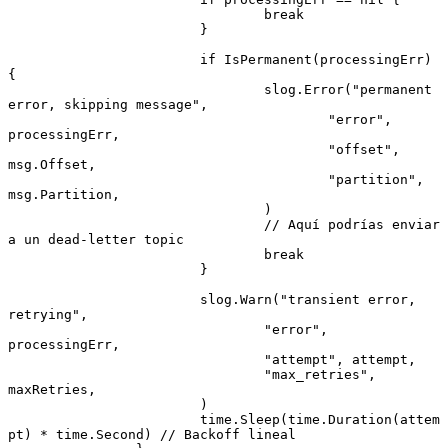
				break
			}
			if
 IsPermanent
(processingErr) 
{
				slog.
Error
(
"permanent 
error, skipping message"
,
					"error"
, 
processingErr,
					"offset"
, 
msg.Offset,
					"partition"
, 
msg.Partition,
				)
				// Aquí podrías enviar 
a un dead-letter topic
				break
			}
			slog.
Warn
(
"transient error, 
retrying"
,
				"error"
, 
processingErr,
				"attempt"
, attempt,
				"max_retries"
, 
maxRetries,
			)
			time.
Sleep
(time.
Duration
(attem
pt) 
*
 time.Second) 
// Backoff lineal