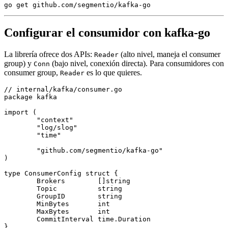
go
 get github.com
/
segmentio
/
kafka
-go
Configurar el consumidor con kafka-go
La librería ofrece dos APIs:
(alto nivel, maneja el consumer
Reader
group) y
(bajo nivel, conexión directa). Para consumidores con
Conn
consumer group,
es lo que quieres.
Reader
// internal/kafka/consumer.go
package
 kafka
import
 (
	"context"
	"log/slog"
	"time"
	"github.com/segmentio/kafka-go"
)
type
 ConsumerConfig
 struct
 {
	Brokers        []
string
	Topic          
string
	GroupID        
string
	MinBytes       
int
	MaxBytes       
int
	CommitInterval 
time
.
Duration
}