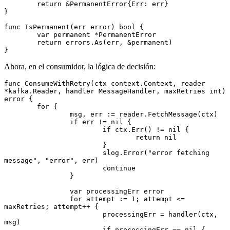
	return
 &
PermanentError
{Err: err}
}
func
 IsPermanent
(err 
error
) 
bool
 {
	var
 permanent 
*
PermanentError
	return
 errors.
As
(err, 
&
permanent)
}
Ahora, en el consumidor, la lógica de decisión:
func
 ConsumeWithRetry
(ctx 
context
.
Context
, reader 
*
kafka
.
Reader
, handler 
MessageHandler
, maxRetries 
int
) 
error
 {
	for
 {
		msg, err 
:=
 reader.
FetchMessage
(ctx)
		if
 err 
!=
 nil
 {
			if
 ctx.
Err
() 
!=
 nil
 {
				return
 nil
			}
			slog.
Error
(
"error fetching 
message"
, 
"error"
, err)
			continue
		}
		var
 processingErr 
error
		for
 attempt 
:=
 1
; attempt 
<=
maxRetries; attempt
++
 {
			processingErr 
=
 handler
(ctx, 
msg)
			if
 processingErr 
==
 nil
 {