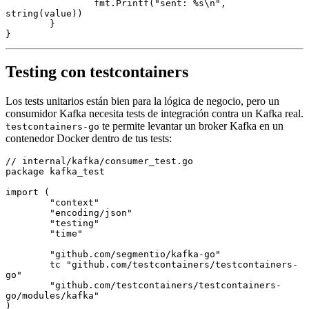
		fmt.
Printf
(
"sent: 
%s
\n"
, 
string
(value))
	}
}
Testing con testcontainers
Los tests unitarios están bien para la lógica de negocio, pero un
consumidor Kafka necesita tests de integración contra un Kafka real.
te permite levantar un broker Kafka en un
testcontainers-go
contenedor Docker dentro de tus tests:
// internal/kafka/consumer_test.go
package
 kafka_test
import
 (
	"context"
	"encoding/json"
	"testing"
	"time"
	"github.com/segmentio/kafka-go"
	tc 
"github.com/testcontainers/testcontainers-
go"
	"github.com/testcontainers/testcontainers-
go/modules/kafka"
)