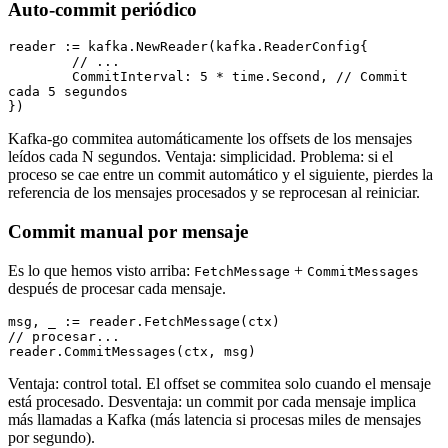
Auto-commit periódico
reader 
:=
 kafka.
NewReader
(
kafka
.
ReaderConfig
{
	// ...
	CommitInterval: 
5
 *
 time.Second, 
// Commit 
cada 5 segundos
})
Kafka-go commitea automáticamente los offsets de los mensajes
leídos cada N segundos. Ventaja: simplicidad. Problema: si el
proceso se cae entre un commit automático y el siguiente, pierdes la
referencia de los mensajes procesados y se reprocesan al reiniciar.
Commit manual por mensaje
Es lo que hemos visto arriba:
+
FetchMessage
CommitMessages
después de procesar cada mensaje.
msg, _ 
:=
 reader.
FetchMessage
(ctx)
// procesar...
reader.
CommitMessages
(ctx, msg)
Ventaja: control total. El offset se commitea solo cuando el mensaje
está procesado. Desventaja: un commit por cada mensaje implica
más llamadas a Kafka (más latencia si procesas miles de mensajes
por segundo).