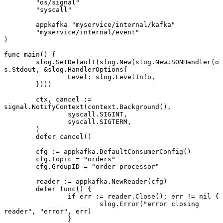
	"os/signal"
	"syscall"
	appkafka 
"myservice/internal/kafka"
	"myservice/internal/event"
)
func
 main
() {
	slog.
SetDefault
(slog.
New
(slog.
NewJSONHandler
(o
s.Stdout, 
&
slog
.
HandlerOptions
{
		Level: slog.LevelInfo,
	})))
	ctx, cancel 
:=
signal.
NotifyContext
(context.
Background
(),
		syscall.SIGINT,
		syscall.SIGTERM,
	)
	defer
 cancel
()
	cfg 
:=
 appkafka.
DefaultConsumerConfig
()
	cfg.Topic 
=
 "orders"
	cfg.GroupID 
=
 "order-processor"
	reader 
:=
 appkafka.
NewReader
(cfg)
	defer
 func
() {
		if
 err 
:=
 reader.
Close
(); err 
!=
 nil
 {
			slog.
Error
(
"error closing 
reader"
, 
"error"
, err)
		}